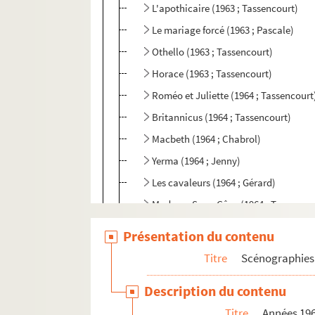
L'apothicaire (1963 ; Tassencourt)
Le mariage forcé (1963 ; Pascale)
Othello (1963 ; Tassencourt)
Horace (1963 ; Tassencourt)
Roméo et Juliette (1964 ; Tassencourt
Britannicus (1964 ; Tassencourt)
Macbeth (1964 ; Chabrol)
Yerma (1964 ; Jenny)
Les cavaleurs (1964 ; Gérard)
Madame Sans-Gêne (1964 ; Tassencou
Tartuffe (1965 ; Cochet)
Présentation du contenu
Gigi (1965 ; Rouzière)
Titre
Scénographies 
Antoine et Cléopâtre (1965 ; Maistre, 
Description du contenu
Knock (1965 ; Tassencourt)
Titre
Années 19
Le misanthrope (1965 ; Cochet)