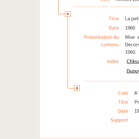
Pepsie (1965 ; Cochet)
Titre
La pet
La Thébaïde (1965 ; Maulnier)
Date
1960
Le médecin malgré lui (1965 ; Tassenc
Présentation du
Mise 
L'oeuf à la coque (1966 ; Guérin)
contenu
Décors
Les bourgeoises à la mode (1966 ; Co
1960.
Dîner de gala pour le 30e anniversaire
Index
Chkva
Don Juan aux enfers (1966 ; Rouzière)
Dupuy
Le jeu de l'amour et du hasard (1966 
Rencontres du Palais-Royal (1966-19
Cote
8
A la nuit, la nuit (1967 ; Cochet)
Titre
P
Rupture (1967 ; Cochet)
Date
1
Chaud et froid (1967 ; Franck)
Support
Quarante carats (1967 ; Charon)
Boudu sauvé des eaux (1967 ; Cochet