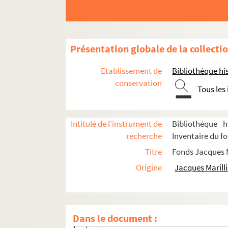
Présentation globale de la collecti
Etablissement de
Bibliothèque his
conservation
Tous les
Biographie
Intitulé de l'instrument de
Bibliothèque h
Scénographies pour le théâtre et l'opéra
recherche
Inventaire du fo
Titre
Fonds Jacques M
Années 1947-1959
Origine
Jacques Marilli
Années 1960-1969
Le signe du feu (1960 ; Tassencourt)
La petite datcha (1960 ; Dupuy)
Dans le document :
1-TMD-00347 ; 1-TMD-00348. Dessins