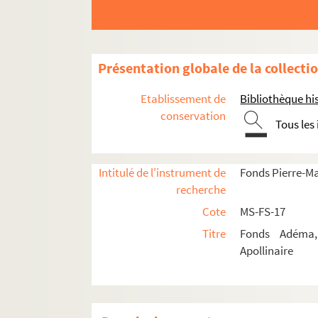
Biographie
Portraits
Etudes
Présentation globale de la collecti
Documents en vente
Célébration et rayonnement
Etablissement de
Bibliothèque his
conservation
4-MS-FS-17-1363. Amis de Guillaume Apo
Tous les
Société des Amis de Guillaume Apolli
Anniversaires de sa mort
Intitulé de l'instrument de
Fonds Pierre-M
Centenaire de sa naissance (1980)
recherche
Conférences
Cote
MS-FS-17
Expositions
Titre
Fonds Adéma, 
Apollinaire
Hommages et souvenirs
4-MS-FS-17-0580. Matinée Guillaume A
4-MS-FS-17-0581. Aurel. Conférence s