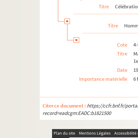
Titre
Célébrati
Titre
Homma
Cote
4
Titre
M
1e
Date
1
Importance matérielle
6 
Citer ce document :
https://ccfr.bnf.fr/por
record=eadcgm:EADC:b1821500
Plan du site
Mentions Légales
Accessibilit