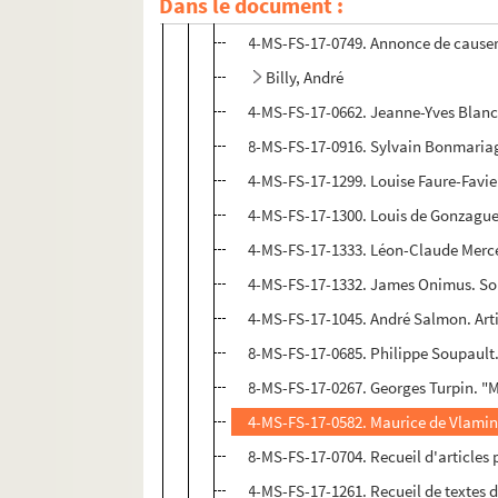
Dans le document :
4-MS-FS-17-1295. Les réverbères. Hom
4-MS-FS-17-0749. Annonce de causerie
Billy, André
4-MS-FS-17-0662. Jeanne-Yves Blanc.
8-MS-FS-17-0916. Sylvain Bonmariage
4-MS-FS-17-1299. Louise Faure-Favie
4-MS-FS-17-1300. Louis de Gonzague 
4-MS-FS-17-1333. Léon-Claude Merce
4-MS-FS-17-1332. James Onimus. Sou
4-MS-FS-17-1045. André Salmon. Arti
8-MS-FS-17-0685. Philippe Soupault.
8-MS-FS-17-0267. Georges Turpin. "M
4-MS-FS-17-0582. Maurice de Vlamin
8-MS-FS-17-0704. Recueil d'articles
4-MS-FS-17-1261. Recueil de textes 