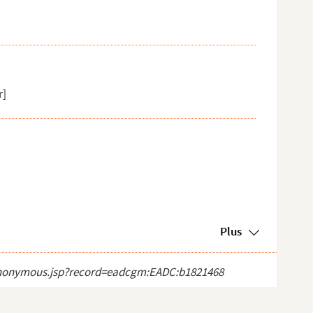
r]
Plus
ct_anonymous.jsp?record=eadcgm:EADC:b1821468