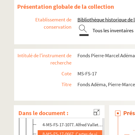
4-MS-FS-17-1069. Théry, José
Présentation globale de la collection
8-MS-FS-17-0659. Tobeen
Etablissement de
Bibliothèque historique de la
4-MS-FS-17-1070. Toulet, Paul-Jean
conservation
8-MS-FS-17-0660. Toursky, Alexandre
Tous les inventaires
Toussaint-Luca, Ange
8-MS-FS-17-0663. Tudesq, André
Intitulé de l'instrument de
Fonds Pierre-Marcel Adéma
4-MS-FS-17-1073. Turpin, Georges
recherche
Tzanck, Daniel
Cote
MS-FS-17
4-MS-FS-17-1074. Tzara, Tristan
Titre
Fonds Adéma, Pierre-Marcel 
8-MS-FS-17-0666. Ungaretti, Giuseppe
4-MS-FS-17-1075. Utrillo, Maurice
4-MS-FS-17-1076. Vaché, Jacques
Dans le document :
Prés
Vallette, Alfred
4-MS-FS-17-1077. Alfred Vallette. Lettre à Jean-G
8-MS-FS-17-0667. Cartes de visite d'Alfred Vallette