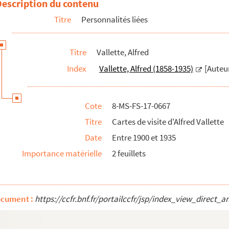
Description du contenu
Titre
Personnalités liées
Titre
Vallette, Alfred
Index
Vallette, Alfred (1858-1935)
[Auteu
Cote
8-MS-FS-17-0667
Titre
Cartes de visite d'Alfred Vallette
Date
Entre 1900 et 1935
Importance matérielle
2 feuillets
ocument :
https://ccfr.bnf.fr/portailccfr/jsp/index_view_dire