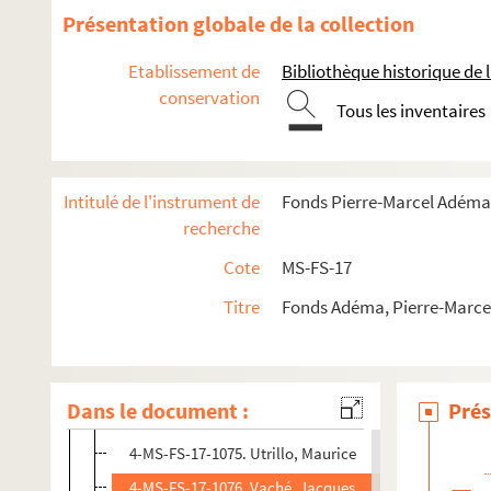
4-MS-FS-17-1067. Tailhade, Laurent
Présentation globale de la collection
8-MS-FS-17-0658. Tery, Gustave
Etablissement de
Bibliothèque historique de la
4-MS-FS-17-1068. Tharaud, Jean et Jérôme
conservation
Tous les inventaires
4-MS-FS-17-1069. Théry, José
8-MS-FS-17-0659. Tobeen
4-MS-FS-17-1070. Toulet, Paul-Jean
Intitulé de l'instrument de
Fonds Pierre-Marcel Adéma
8-MS-FS-17-0660. Toursky, Alexandre
recherche
Toussaint-Luca, Ange
Cote
MS-FS-17
8-MS-FS-17-0663. Tudesq, André
Titre
Fonds Adéma, Pierre-Marcel 
4-MS-FS-17-1073. Turpin, Georges
Tzanck, Daniel
4-MS-FS-17-1074. Tzara, Tristan
Dans le document :
Prés
8-MS-FS-17-0666. Ungaretti, Giuseppe
4-MS-FS-17-1075. Utrillo, Maurice
4-MS-FS-17-1076. Vaché, Jacques