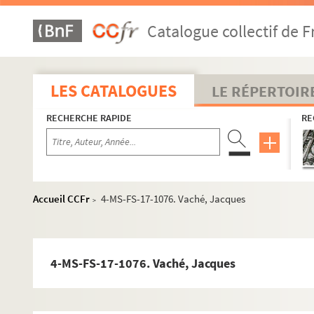
8-MS-FS-17-0650. Séverine
Catalogue collectif de F
Severini, Gino
8-MS-FS-17-0652. Siegler-Pascal
4-MS-FS-17-1054. Simon, Henry
LES CATALOGUES
LE RÉPERTOIR
4-MS-FS-17-1055. Simon, Justin-Frantz
RECHERCHE RAPIDE
RE
Soffici, Ardengo
8-MS-FS-17-0655. Soler Casabón, José
4-MS-FS-17-1059. Souday, Paul
4-MS-FS-17-1060. Soupault, Philippe
Accueil CCFr
4-MS-FS-17-1076. Vaché, Jacques
>
8-MS-FS-17-0656. Stein, Béatrice
4-MS-FS-17-1061. Stein, Gertrude
4-MS-FS-17-1062. Stock, Pierre-Victor
4-MS-FS-17-1076. Vaché, Jacques
4-MS-FS-17-1063. Stravinsky, Igor
Survage, Léopold