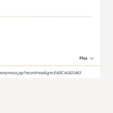
Plus
ct_anonymous.jsp?record=eadcgm:EADC:b1821463