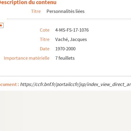
Description du contenu
Titre
Personnalités liées
Cote
4-MS-FS-17-1076
Titre
Vaché, Jacques
Date
1970-2000
Importance matérielle
7 feuillets
ocument :
https://ccfr.bnf.fr/portailccfr/jsp/index_view_dire