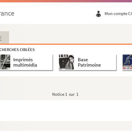
rance
Mon compte C
E
CHERCHES CIBLÉES
Imprimés
Base
multimédia
Patrimoine
Notice
1 sur 1