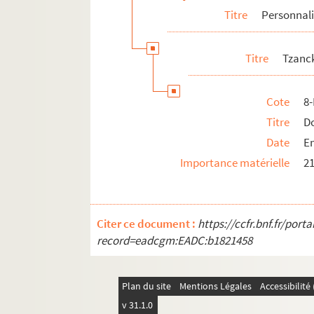
Titre
Personnali
4-MS-FS-17-1096. Weil, Jules
8-MS-FS-17-0678. Werth, Léon
Titre
Tzanck
4-MS-FS-17-1228. Whitman, Walt
8-MS-FS-17-0680. Winding, Andréas
Cote
8
4-MS-FS-17-1098. Wyzewa, Théodore de
Titre
D
Yaki, Paul
Date
En
Zadkine, Ossip
Importance matérielle
21
4-MS-FS-17-1100. Zavie, Emile
4-MS-FS-17-1318. Zayas, Marius de
8-MS-FS-17-0684. Zetlin, Emilie Marie
Citer ce document :
https://ccfr.bnf.fr/por
Non identifiés
record=eadcgm:EADC:b1821458
Pierre-Marcel Adéma
Plan du site
Mentions Légales
Accessibilit
v 31.1.0