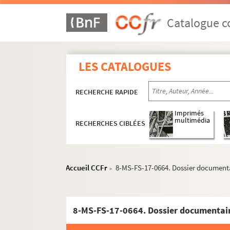
Savinio, Alberto
4-MS-FS-17-1047. Scapini, Georges
Catalogue co
4-MS-FS-17-1051. Sert, Misia
Sève, Jean
LES CATALOGUES
8-MS-FS-17-0649. Séverac, Déodat de
8-MS-FS-17-0650. Séverine
RECHERCHE RAPIDE
Severini, Gino
8-MS-FS-17-0652. Siegler-Pascal
Imprimés
multimédia
RECHERCHES CIBLÉES
4-MS-FS-17-1054. Simon, Henry
4-MS-FS-17-1055. Simon, Justin-Frantz
Soffici, Ardengo
Accueil CCFr
8-MS-FS-17-0664. Dossier document
>
8-MS-FS-17-0655. Soler Casabón, José
4-MS-FS-17-1059. Souday, Paul
4-MS-FS-17-1060. Soupault, Philippe
8-MS-FS-17-0664. Dossier documentai
8-MS-FS-17-0656. Stein, Béatrice