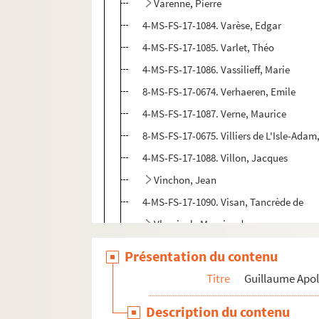
Varenne, Pierre
4-MS-FS-17-1084. Varèse, Edgar
4-MS-FS-17-1085. Varlet, Théo
4-MS-FS-17-1086. Vassilieff, Marie
8-MS-FS-17-0674. Verhaeren, Emile
4-MS-FS-17-1087. Verne, Maurice
8-MS-FS-17-0675. Villiers de L'Isle-Adam
4-MS-FS-17-1088. Villon, Jacques
Vinchon, Jean
4-MS-FS-17-1090. Visan, Tancrède de
Vlaminck, Maurice de
4-MS-FS-17-1093. Vollard, Ambroise
Présentation du contenu
4-MS-FS-17-1094. Walden, Herwarth
Titre
Guillaume Apol
8-MS-FS-17-0677. Warnod, André
Description du contenu
4-MS-FS-17-1095. Wegener, Gerda