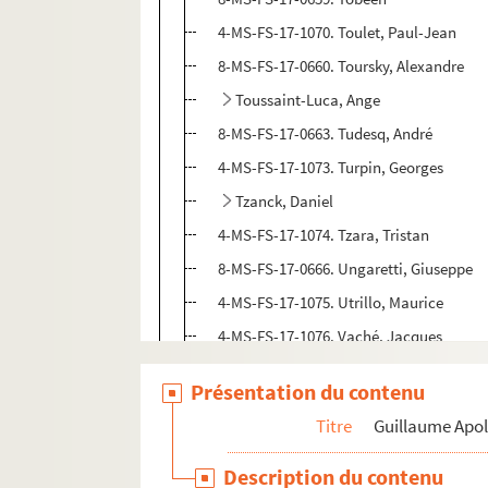
4-MS-FS-17-1070. Toulet, Paul-Jean
8-MS-FS-17-0660. Toursky, Alexandre
Toussaint-Luca, Ange
8-MS-FS-17-0663. Tudesq, André
4-MS-FS-17-1073. Turpin, Georges
Tzanck, Daniel
4-MS-FS-17-1074. Tzara, Tristan
8-MS-FS-17-0666. Ungaretti, Giuseppe
4-MS-FS-17-1075. Utrillo, Maurice
4-MS-FS-17-1076. Vaché, Jacques
Vallette, Alfred
Présentation du contenu
4-MS-FS-17-1079. Valloton, Félix
Titre
Guillaume Apol
8-MS-FS-17-0668. Valmier, Georges
8-MS-FS-17-0669. Valmont, Paula
Description du contenu