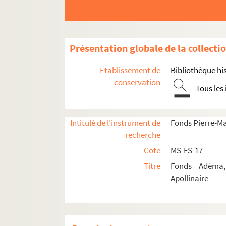
Présentation globale de la collecti
Etablissement de
Bibliothèque his
conservation
Tous les
Guillaume Apollinaire
Intitulé de l'instrument de
Fonds Pierre-M
Œuvres
recherche
Correspondance
Cote
MS-FS-17
Biographie
Titre
Fonds Adéma, 
4-MS-FS-17-0406. Personnalité
Apollinaire
4-MS-FS-17-1314. Gisèle Prassinos. Etu
4-MS-FS-17-0405. Thème astrologique
4-MS-FS-17-1330. « Les grands écrivains 