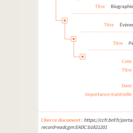
Titre
Biographi
Titre
Événe
Titre
P
Cote
Titre
Date
Importance matérielle
Citer ce document :
https://ccfr.bnf.fr/por
record=eadcgm:EADC:b1821201