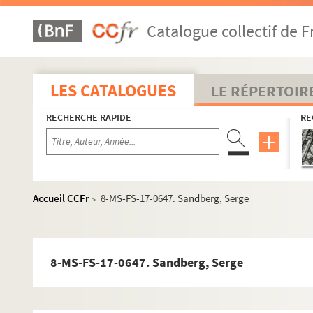
4-MS-FS-17-0938. Régismanset, Charles
Catalogue collectif de F
8-MS-FS-17-0517. Remacle, Adrien
8-MS-FS-17-0728. Renard, Maurice
4-MS-FS-17-0939. Retté, Adolphe
LES CATALOGUES
LE RÉPERTOIR
Reverdy, Pierre
RECHERCHE RAPIDE
RE
4-MS-FS-17-0941. Revon, Maxime
4-MS-FS-17-0942. Ribemont-Dessaignes, Georges
4-MS-FS-17-0943. Richard, Marius
8-MS-FS-17-0518. Rictus, Jehan
Accueil CCFr
8-MS-FS-17-0647. Sandberg, Serge
>
8-MS-FS-17-0519. Rivière, Jacques
4-MS-FS-17-0944. Roché, Henri-Pierre
4-MS-FS-17-0945. Roinard, Paul Napoléon
8-MS-FS-17-0647. Sandberg, Serge
4-MS-FS-17-0946. Rolmer, Lucien
Romains, Jules