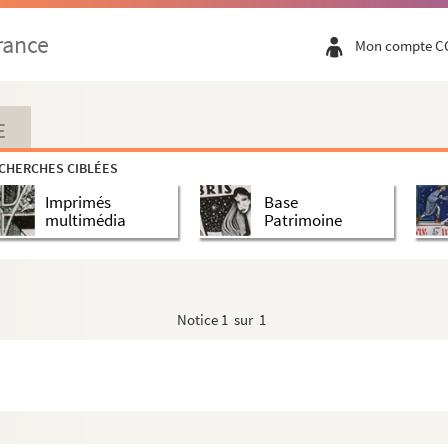
rance
Mon compte C
E
CHERCHES CIBLÉES
Imprimés
Base
multimédia
Patrimoine
Notice
1 sur 1