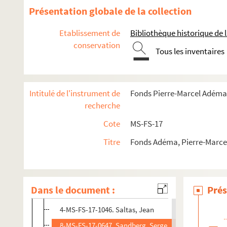
Rosenberg, Léonce
Présentation globale de la collection
Rousseau, Henri
Etablissement de
Bibliothèque historique de la
Rouveyre, André
conservation
Tous les inventaires
Roux, Marthe
4-MS-FS-17-0957. Roy, Pierre
8-MS-FS-17-0524. Royer, Jean
Intitulé de l'instrument de
Fonds Pierre-Marcel Adéma
4-MS-FS-17-0958. Royère, Jean
recherche
8-MS-FS-17-0525. Russell, Morgan
Cote
MS-FS-17
8-MS-FS-17-0526. Ryner, Han
Titre
Fonds Adéma, Pierre-Marcel 
4-MS-FS-17-0959. Saint-Georges de Bouhélier
8-MS-FS-17-0527. Saint-Point, Valentine de
8-MS-FS-17-0528. Sainte, Pierre
Dans le document :
Prés
Salmon, André
4-MS-FS-17-1046. Saltas, Jean
8-MS-FS-17-0647. Sandberg, Serge