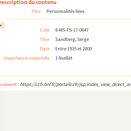
Description du contenu
Titre
Personnalités liées
Cote
8-MS-FS-17-0647
Titre
Sandberg, Serge
Date
Entre 1935 et 2000
Importance matérielle
1 feuillet
ocument :
https://ccfr.bnf.fr/portailccfr/jsp/index_view_dire