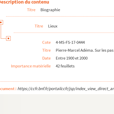
Description du contenu
pollinaire », dessins de Montjardin,
Le Soir
(Bruxelles), 6-14 o...
Titre
Biographie
s
Titre
Lieux
Cote
4-MS-FS-17-0444
 d'Apollinaire (1880-1902)
Titre
Pierre-Marcel Adéma. Sur les pas 
 d'Apollinaire (1903-1913)
Date
Entre 1900 et 2000
 d'Apollinaire (1914-1918)
Importance matérielle
42 feuillets
ocument :
https://ccfr.bnf.fr/portailccfr/jsp/index_view_dire