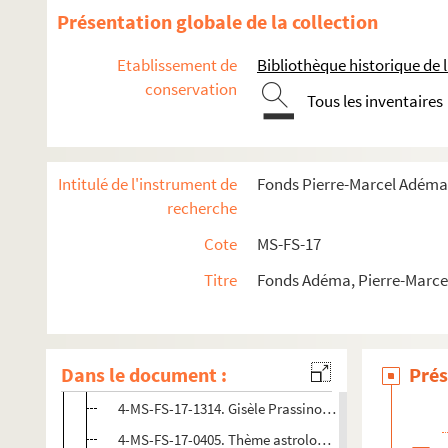
Présentation globale de la collection
Etablissement de
Bibliothèque historique de la
conservation
Tous les inventaires
Intitulé de l'instrument de
Fonds Pierre-Marcel Adéma
recherche
Guillaume Apollinaire
Cote
MS-FS-17
Œuvres
Titre
Fonds Adéma, Pierre-Marcel 
Correspondance
Biographie
Dans le document :
Prés
4-MS-FS-17-0406. Personnalité
4-MS-FS-17-1314. Gisèle Prassinos. Etude graphologi
4-MS-FS-17-0405. Thème astrologique