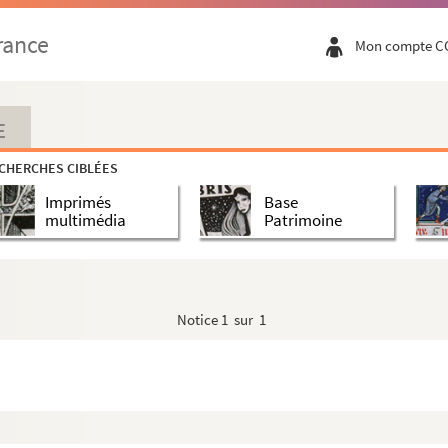
s
rance
Mon compte C
E
CHERCHES CIBLÉES
Imprimés
Base
multimédia
Patrimoine
e France
Notice
1 sur 1