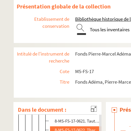
4-MS-FS-17-1337.
Revue de l'époque
Présentation globale de la collection
8-MS-FS-17-0915. Richard, Elie
Etablissement de
Bibliothèque historique de la
8-MS-FS-17-0614. Rivière, Jacques
conservation
Tous les inventaires
8-MS-FS-17-0615. Rosny aîné, J. H.
8-MS-FS-17-0640. Roubé-Jansky, Alexandr
8-MS-FS-17-0616. Rouveyre, André
Intitulé de l'instrument de
Fonds Pierre-Marcel Adéma
8-MS-FS-17-0617. Roux, Antoine de
recherche
8-MS-FS-17-0618. Scheffer, Robert
Cote
MS-FS-17
8-MS-FS-17-0653. Signac, Paul
Titre
Fonds Adéma, Pierre-Marcel 
4-MS-FS-17-1006. Société des Gens de Lett
8-MS-FS-17-0619. Souza, Robert de
8-MS-FS-17-0620. Tardieu, Eugène
Dans le document :
Prés
4-MS-FS-17-1007. Taupin, René
8-MS-FS-17-0621. Tautain, Gustave-Louis
8-MS-FS-17-0622. Tharaud, Jérôme et Jea