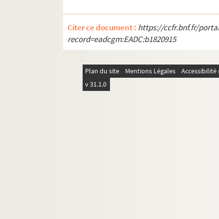
Tzanck, Daniel
4-MS-FS-17-1074. Tzara, Tristan
Citer ce document :
https://ccfr.bnf.fr/por
record=eadcgm:EADC:b1820915
8-MS-FS-17-0666. Ungaretti, Giuseppe
4-MS-FS-17-1075. Utrillo, Maurice
4-MS-FS-17-1076. Vaché, Jacques
Plan du site
Mentions Légales
Accessibilit
v 31.1.0
Vallette, Alfred
4-MS-FS-17-1079. Valloton, Félix
8-MS-FS-17-0668. Valmier, Georges
8-MS-FS-17-0669. Valmont, Paula
4-MS-FS-17-1080. Van Bever, Adolphe
Vanderpyl, Fritz-René
Van Dongen, Kees
Varenne, Pierre
4-MS-FS-17-1084. Varèse, Edgar