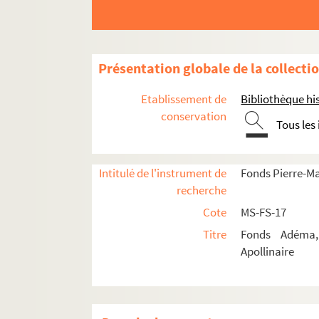
8-MS-FS-17-0526. Ryner, Han
4-MS-FS-17-0959. Saint-Georges de Bou
8-MS-FS-17-0527. Saint-Point, Valentine
Présentation globale de la collecti
8-MS-FS-17-0528. Sainte, Pierre
Salmon, André
Etablissement de
Bibliothèque his
conservation
Ecrits
Tous les
Poésie
Fiction
Intitulé de l'instrument de
Fonds Pierre-M
recherche
Théâtre
Cote
MS-FS-17
Critique littéraire
Titre
Fonds Adéma, 
Critique d'art
Apollinaire
8-MS-FS-17-0532. André Salmo
4-MS-FS-17-1041. André Salm
8-MS-FS-17-0533. André Salmo