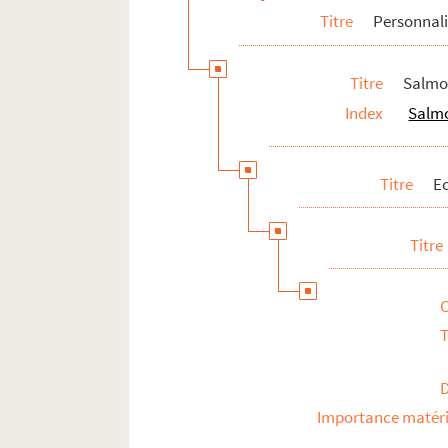
8-MS-FS-17-0656. Stein, Béatrice
Titre
Personnali
4-MS-FS-17-1061. Stein, Gertrude
4-MS-FS-17-1062. Stock, Pierre-Victor
Titre
Salmo
4-MS-FS-17-1063. Stravinsky, Igor
Index
Salmo
Survage, Léopold
4-MS-FS-17-1067. Tailhade, Laurent
Titre
Ec
8-MS-FS-17-0658. Tery, Gustave
4-MS-FS-17-1068. Tharaud, Jean et Jér
Titre
4-MS-FS-17-1069. Théry, José
8-MS-FS-17-0659. Tobeen
4-MS-FS-17-1070. Toulet, Paul-Jean
T
8-MS-FS-17-0660. Toursky, Alexandre
Toussaint-Luca, Ange
8-MS-FS-17-0663. Tudesq, André
Importance matéri
4-MS-FS-17-1073. Turpin, Georges