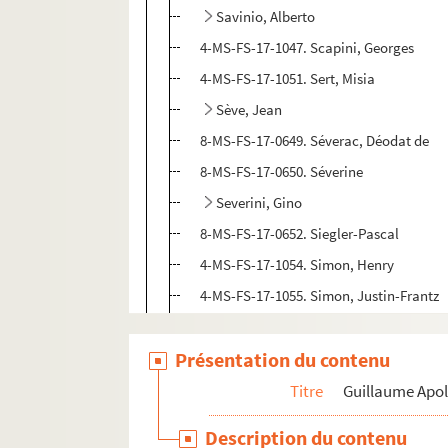
Savinio, Alberto
4-MS-FS-17-1047. Scapini, Georges
4-MS-FS-17-1051. Sert, Misia
Sève, Jean
8-MS-FS-17-0649. Séverac, Déodat de
8-MS-FS-17-0650. Séverine
Severini, Gino
8-MS-FS-17-0652. Siegler-Pascal
4-MS-FS-17-1054. Simon, Henry
4-MS-FS-17-1055. Simon, Justin-Frantz
Soffici, Ardengo
Présentation du contenu
8-MS-FS-17-0655. Soler Casabón, José
4-MS-FS-17-1059. Souday, Paul
Titre
Guillaume Apol
4-MS-FS-17-1060. Soupault, Philippe
Description du contenu