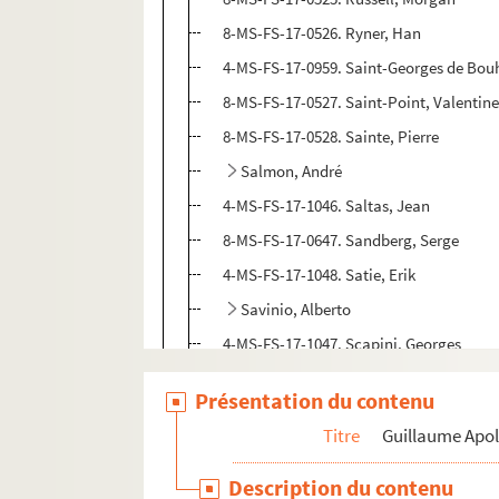
8-MS-FS-17-0526. Ryner, Han
4-MS-FS-17-0959. Saint-Georges de Bou
8-MS-FS-17-0527. Saint-Point, Valentine
8-MS-FS-17-0528. Sainte, Pierre
Salmon, André
4-MS-FS-17-1046. Saltas, Jean
8-MS-FS-17-0647. Sandberg, Serge
4-MS-FS-17-1048. Satie, Erik
Savinio, Alberto
4-MS-FS-17-1047. Scapini, Georges
4-MS-FS-17-1051. Sert, Misia
Présentation du contenu
Sève, Jean
Titre
Guillaume Apol
8-MS-FS-17-0649. Séverac, Déodat de
8-MS-FS-17-0650. Séverine
Description du contenu