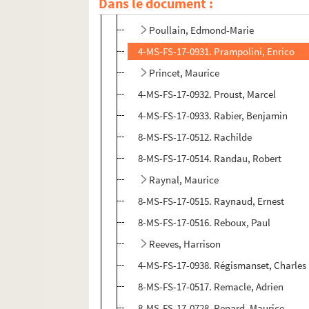
Dans le document :
Poulenc, Francis
Poullain, Edmond-Marie
4-MS-FS-17-0931. Prampolini, Enrico
Princet, Maurice
4-MS-FS-17-0932. Proust, Marcel
4-MS-FS-17-0933. Rabier, Benjamin
8-MS-FS-17-0512. Rachilde
8-MS-FS-17-0514. Randau, Robert
Raynal, Maurice
8-MS-FS-17-0515. Raynaud, Ernest
8-MS-FS-17-0516. Reboux, Paul
Reeves, Harrison
4-MS-FS-17-0938. Régismanset, Charles
8-MS-FS-17-0517. Remacle, Adrien
8-MS-FS-17-0728. Renard, Maurice