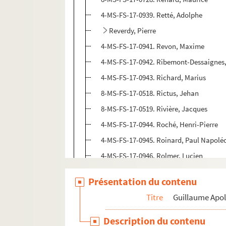
4-MS-FS-17-0939. Retté, Adolphe
Reverdy, Pierre
4-MS-FS-17-0941. Revon, Maxime
4-MS-FS-17-0942. Ribemont-Dessaignes
4-MS-FS-17-0943. Richard, Marius
8-MS-FS-17-0518. Rictus, Jehan
8-MS-FS-17-0519. Rivière, Jacques
4-MS-FS-17-0944. Roché, Henri-Pierre
4-MS-FS-17-0945. Roinard, Paul Napolé
4-MS-FS-17-0946. Rolmer, Lucien
Romains, Jules
Présentation du contenu
Rosenberg, Léonce
Titre
Guillaume Apol
Rousseau, Henri
Rouveyre, André
Description du contenu