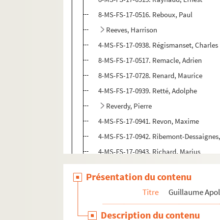
8-MS-FS-17-0516. Reboux, Paul
Reeves, Harrison
4-MS-FS-17-0938. Régismanset, Charles
8-MS-FS-17-0517. Remacle, Adrien
8-MS-FS-17-0728. Renard, Maurice
4-MS-FS-17-0939. Retté, Adolphe
Reverdy, Pierre
4-MS-FS-17-0941. Revon, Maxime
4-MS-FS-17-0942. Ribemont-Dessaignes
4-MS-FS-17-0943. Richard, Marius
8-MS-FS-17-0518. Rictus, Jehan
Présentation du contenu
8-MS-FS-17-0519. Rivière, Jacques
Titre
Guillaume Apol
4-MS-FS-17-0944. Roché, Henri-Pierre
4-MS-FS-17-0945. Roinard, Paul Napolé
Description du contenu