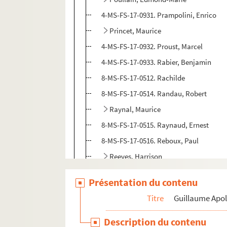
4-MS-FS-17-0931. Prampolini, Enrico
Princet, Maurice
4-MS-FS-17-0932. Proust, Marcel
4-MS-FS-17-0933. Rabier, Benjamin
8-MS-FS-17-0512. Rachilde
8-MS-FS-17-0514. Randau, Robert
Raynal, Maurice
8-MS-FS-17-0515. Raynaud, Ernest
8-MS-FS-17-0516. Reboux, Paul
Reeves, Harrison
4-MS-FS-17-0938. Régismanset, Charles
Présentation du contenu
8-MS-FS-17-0517. Remacle, Adrien
Titre
Guillaume Apol
8-MS-FS-17-0728. Renard, Maurice
4-MS-FS-17-0939. Retté, Adolphe
Description du contenu