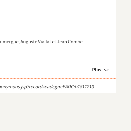
 Doumergue, Auguste Viallat et Jean Combe
Plus
ct_anonymous.jsp?record=eadcgm:EADC:b1811210