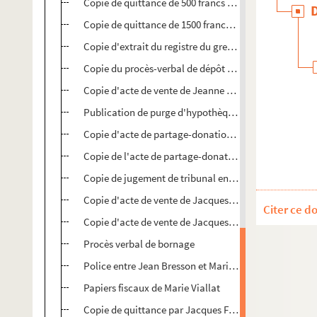
Copie de quittance de 500 francs d'Antoine Michel à M
Copie de quittance de 1500 francs par Antoine Michel 
Copie d'extrait du registre du greffe du tribunal
Copie du procès-verbal de dépôt de vente opposant El
Copie d'acte de vente de Jeanne Olivier épouse Pattus
Publication de purge d'hypothèque entre Jeanne Olivi
Copie d'acte de partage-donation par Madame Veuve 
Copie de l'acte de partage-donation par Mad. Veuve
Copie de jugement de tribunal entre Jean Combe, Pie
Copie d'acte de vente de Jacques Fontanès à Pierre
Citer ce d
Copie d'acte de vente de Jacques Fontanès à Marie Vi
Procès verbal de bornage
Police entre Jean Bresson et Marie Viallat
Papiers fiscaux de Marie Viallat
Copie de quittance par Jacques Fontanès à Marie Vial