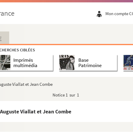
rd
brard
rance
Mon compte C
ébrard
ébrard
rard
E
brard
CHERCHES CIBLÉES
à Antoine Hébrard
Imprimés
Base
rard
multimédia
Patrimoine
e Doumergue
umergue
Auguste Viallat et Jean Combe
Notice
1 sur 1
e Hébrard
ébrard
 Auguste Viallat et Jean Combe
 faveur de Jeanne, épouse Vidier, et de Julie ...