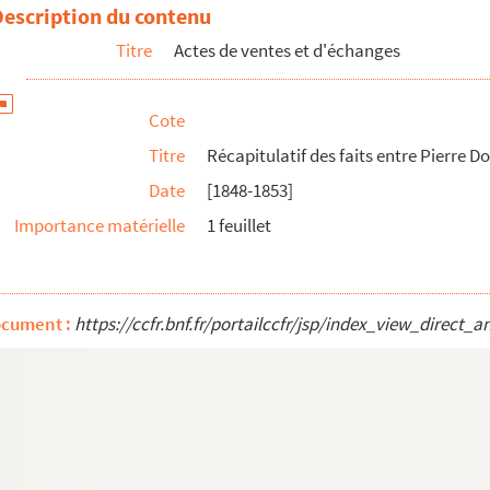
arie Viallat
Description du contenu
et Ferdinand Viallat à Marie Viallat
Titre
Actes de ventes et d'échanges
izabeth Donnadieu épouse Viallat et Jeanne Olivi...
Cote
 à Marie Viallat
Titre
Récapitulatif des faits entre Pierre
er et Auguste Viallat
Date
[1848-1853]
Doumergue à ses deux enfants, Pierre Doumergue et ...
Importance matérielle
1 feuillet
 Doumergue à ses enfants
rre Doumergue et Auguste Viallat
 Doumergue
ocument :
https://ccfr.bnf.fr/portailccfr/jsp/index_view_dire
allat
lat