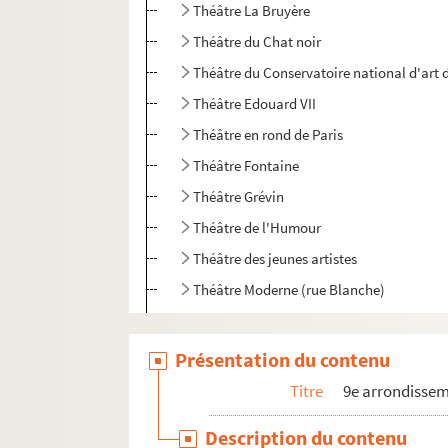
Théâtre La Bruyère
Théâtre du Chat noir
Théâtre du Conservatoire national d'art
Théâtre Edouard VII
Théâtre en rond de Paris
Théâtre Fontaine
Théâtre Grévin
Théâtre de l'Humour
Théâtre des jeunes artistes
Théâtre Moderne (rue Blanche)
Théâtre Moderne (boulevard des Italiens)
Théâtre Mogador
Présentation du contenu
Théâtre Mondain
Titre
9e arrondisse
Théâtre du Nord-Ouest
Description du contenu
Théâtre des Nouveautés