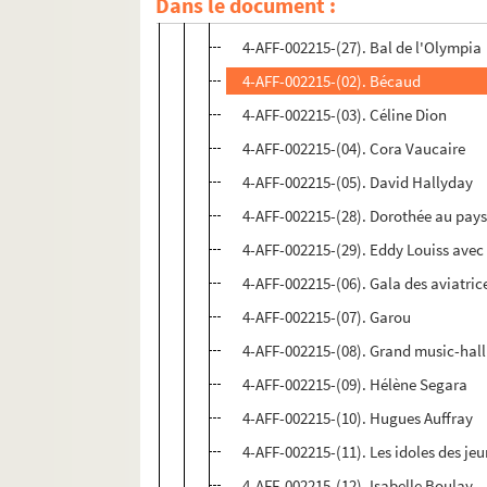
Dans le document :
4-AFF-002215-(26). Angélique Ioanat
4-AFF-002215-(27). Bal de l'Olympia
4-AFF-002215-(02). Bécaud
4-AFF-002215-(03). Céline Dion
4-AFF-002215-(04). Cora Vaucaire
4-AFF-002215-(05). David Hallyday
4-AFF-002215-(28). Dorothée au pay
4-AFF-002215-(29). Eddy Louiss avec
4-AFF-002215-(06). Gala des aviatric
4-AFF-002215-(07). Garou
4-AFF-002215-(08). Grand music-hall 
4-AFF-002215-(09). Hélène Segara
4-AFF-002215-(10). Hugues Auffray
4-AFF-002215-(11). Les idoles des je
4-AFF-002215-(12). Isabelle Boulay