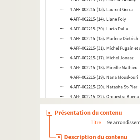
4-AFF-002215-(13). Laurent Gerra
4-AFF-002215-(14). Liane Foly
4-AFF-002215-(30). Lucio Dalia
4-AFF-002215-(15). Marlène Dietrich
4-AFF-002215-(31). Michel Fugain e
4-AFF-002215-(17). Michel Jonasz
4-AFF-002215-(18). Mireille Mathieu
4-AFF-002215-(19). Nana Mouskouri
4-AFF-002215-(20). Natasha St-Pier
4-AFF-002215-(32). Orquestra Buena 
4-AFF-002215-(21). Roch Voisine
Présentation du contenu
4-AFF-002215-(33). Salif Keita
Titre
9e arrondisse
4-AFF-002215-(22). Serge Lama
4-AFF-002215-(23). Sylvie Vartan
Description du contenu