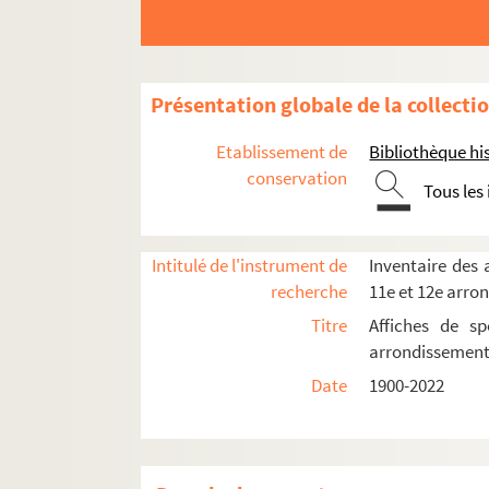
Conservatoire national de musique
Église de la Sainte-Trinité
Espace Georges Bernanos
Présentation globale de la collecti
Folies-Bergère
Etablissement de
Bibliothèque his
Fondation Dosne-Thiers
conservation
Gaîté-Rochechouart
Tous les
IVT. International Visual Theatre
La Grande Comédie
Intitulé de l'instrument de
Inventaire des a
Grand-Guignol
recherche
11e et 12e arro
Lune Rousse
Titre
Affiches de sp
arrondissemen
La Nouvelle Ève
Date
1900-2022
Olympia
Spectacles
4-AFF-002215-(01). Alain Barrière