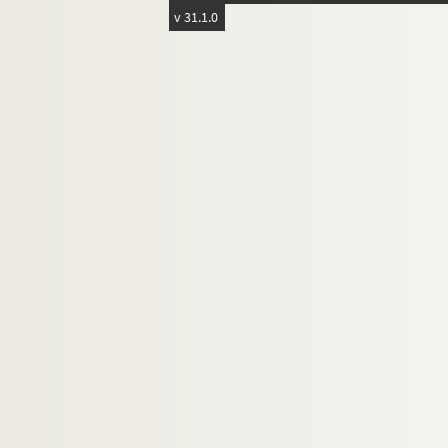
Théâtre du Conservatoire national d'art
v 31.1.0
Théâtre Edouard VII
Théâtre en rond de Paris
Théâtre Fontaine
Théâtre Grévin
Théâtre de l'Humour
Théâtre des jeunes artistes
Théâtre Moderne (rue Blanche)
Théâtre Moderne (boulevard des Italiens)
Théâtre Mogador
Théâtre Mondain
Théâtre du Nord-Ouest
Théâtre des Nouveautés
Théâtre de l'Œuvre
Théâtre Le Palace