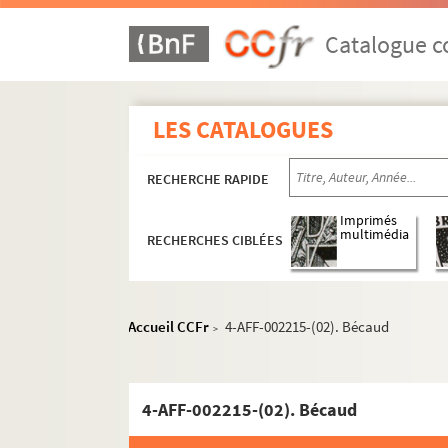
Catalogue co
LES CATALOGUES
RECHERCHE RAPIDE
Imprimés
multimédia
8e arrondissement
RECHERCHES CIBLÉES
9e arrondissement
Casino de Paris
Accueil CCFr
4-AFF-002215-(02). Bécaud
>
Central de la chanson
Comédie-Caumartin
Comédie de Paris
4-AFF-002215-(02). Bécaud
Comédie parisienne