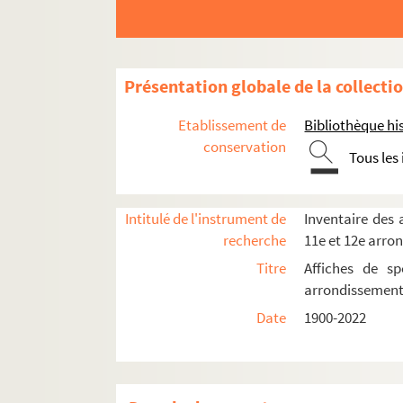
9e arrondissement
Casino de Paris
Central de la chanson
Présentation globale de la collecti
Comédie-Caumartin
Etablissement de
Bibliothèque his
Comédie de Paris
conservation
Tous les
Comédie parisienne
Conservatoire national de musique
Église de la Sainte-Trinité
Intitulé de l'instrument de
Inventaire des a
recherche
11e et 12e arro
Espace Georges Bernanos
Titre
Affiches de sp
Folies-Bergère
arrondissemen
Fondation Dosne-Thiers
Date
1900-2022
Gaîté-Rochechouart
IVT. International Visual Theatre
La Grande Comédie