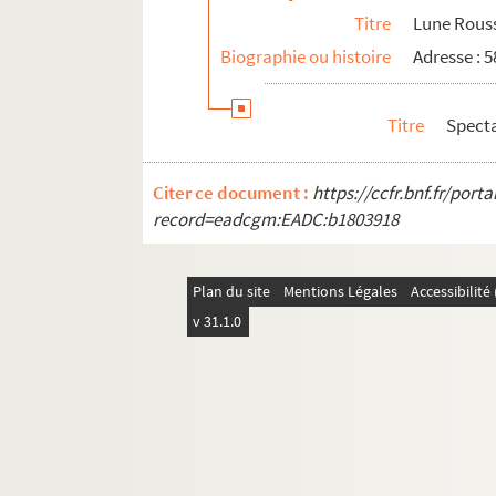
Théâtre des jeunes artistes
Titre
Lune Rous
Théâtre Moderne (rue Blanche)
Biographie ou histoire
Adresse : 
Théâtre Moderne (boulevard des Italiens)
Théâtre Mogador
Titre
Spect
Théâtre Mondain
Théâtre du Nord-Ouest
Citer ce document :
https://ccfr.bnf.fr/por
Théâtre des Nouveautés
record=eadcgm:EADC:b1803918
Théâtre de l'Œuvre
Théâtre Le Palace
Plan du site
Mentions Légales
Accessibilit
Théâtre de Paris
v 31.1.0
Théâtre Pigalle
Théâtre Réjane
Théâtre Saint-Georges
Théâtre de la Tomate
Théâtre de la Tour-d'Auvergne