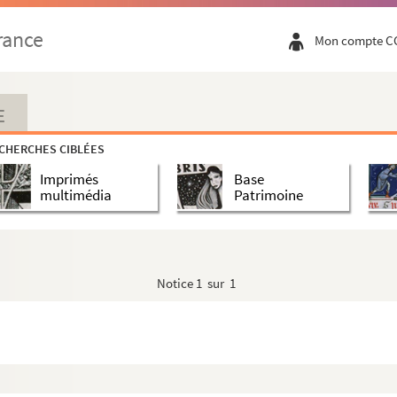
rance
Mon compte C
E
CHERCHES CIBLÉES
Imprimés
Base
multimédia
Patrimoine
Notice
1 sur 1