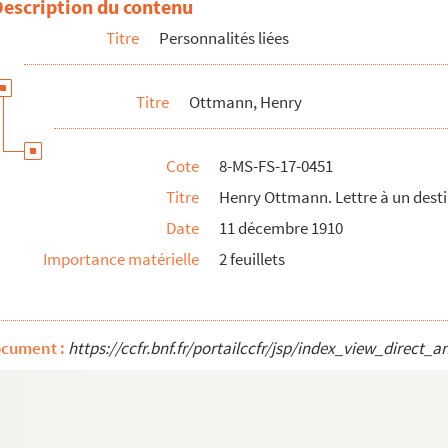
Description du contenu
Titre
Personnalités liées
Titre
Ottmann, Henry
Cote
8-MS-FS-17-0451
Titre
Henry Ottmann. Lettre à un destina
Date
11 décembre 1910
Importance matérielle
2 feuillets
ocument :
https://ccfr.bnf.fr/portailccfr/jsp/index_view_dire