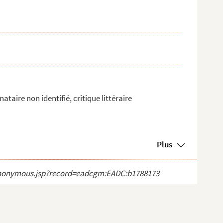
taire non identifié, critique littéraire
Plus
ct_anonymous.jsp?record=eadcgm:EADC:b1788173