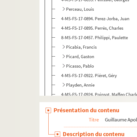
Perceau, Louis
4-MS-FS-17-0894. Perez-Jorba, Juan
4-MS-FS-17-0895. Perrès, Charles
8-MS-FS-17-0457. Philippi, Paulette
Picabia, Francis
Picard, Gaston
Picasso, Pablo
4-MS-FS-17-0922. Piéret, Géry
Playden, Annie
4-MS-FS-17-0924. Poinsot, Maffeo Charl
8-MS-FS-17-0509. Poiret, Paul
Présentation du contenu
4-MS-FS-17-0925. Pons, Michel
Titre
Guillaume Apol
Poulenc, Francis
Poullain, Edmond-Marie
Description du contenu