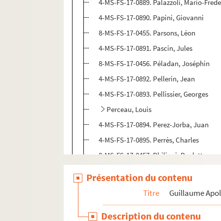
4-MS-FS-17-0889. Palazzoli, Mario-Fred
4-MS-FS-17-0890. Papini, Giovanni
8-MS-FS-17-0455. Parsons, Léon
4-MS-FS-17-0891. Pascin, Jules
8-MS-FS-17-0456. Péladan, Joséphin
4-MS-FS-17-0892. Pellerin, Jean
4-MS-FS-17-0893. Pellissier, Georges
Perceau, Louis
4-MS-FS-17-0894. Perez-Jorba, Juan
4-MS-FS-17-0895. Perrès, Charles
8-MS-FS-17-0457. Philippi, Paulette
Picabia, Francis
Présentation du contenu
Picard, Gaston
Titre
Guillaume Apol
Picasso, Pablo
Description du contenu
4-MS-FS-17-0922. Piéret, Géry