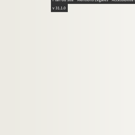
8-MS-FS-17-0516. Reboux, Paul
v 31.1.0
Reeves, Harrison
4-MS-FS-17-0938. Régismanset, Charles
8-MS-FS-17-0517. Remacle, Adrien
8-MS-FS-17-0728. Renard, Maurice
4-MS-FS-17-0939. Retté, Adolphe
Reverdy, Pierre
4-MS-FS-17-0941. Revon, Maxime
4-MS-FS-17-0942. Ribemont-Dessaignes
4-MS-FS-17-0943. Richard, Marius
8-MS-FS-17-0518. Rictus, Jehan
8-MS-FS-17-0519. Rivière, Jacques
4-MS-FS-17-0944. Roché, Henri-Pierre
4-MS-FS-17-0945. Roinard, Paul Napolé
4-MS-FS-17-0946. Rolmer, Lucien