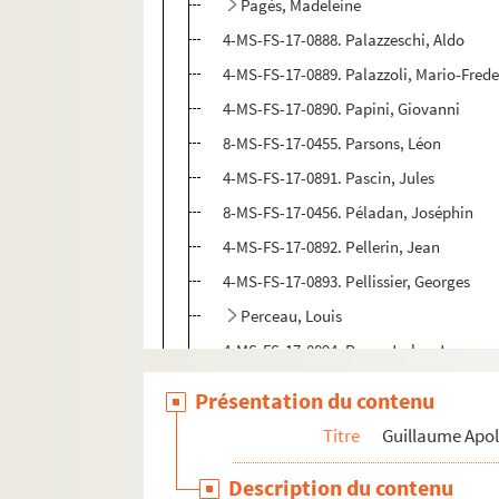
Pagès, Madeleine
4-MS-FS-17-0888. Palazzeschi, Aldo
4-MS-FS-17-0889. Palazzoli, Mario-Fred
4-MS-FS-17-0890. Papini, Giovanni
8-MS-FS-17-0455. Parsons, Léon
4-MS-FS-17-0891. Pascin, Jules
8-MS-FS-17-0456. Péladan, Joséphin
4-MS-FS-17-0892. Pellerin, Jean
4-MS-FS-17-0893. Pellissier, Georges
Perceau, Louis
4-MS-FS-17-0894. Perez-Jorba, Juan
4-MS-FS-17-0895. Perrès, Charles
Présentation du contenu
8-MS-FS-17-0457. Philippi, Paulette
Titre
Guillaume Apol
Picabia, Francis
Description du contenu
Picard, Gaston