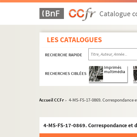
4-MS-FS-17-0846. Marvig, Jeanne
4-MS-FS-17-0847. Mary, André
Catalogue co
Matisse, Henri
4-MS-FS-17-1226. Melaye, Charles-Julie
LES CATALOGUES
8-MS-FS-17-0435. Ménard-Dorian, Pauli
4-MS-FS-17-0849. Mercereau, Alexandre
RECHERCHE RAPIDE
4-MS-FS-17-0850. Mercerot, Léon-Claud
4-MS-FS-17-0851. Merrill, Stuart
Imprimés
multimédia
RECHERCHES CIBLÉES
Metzinger, Jean
8-MS-FS-17-0436. Meyerhold, Vsevolod
4-MS-FS-17-0854. Meyer-Sée, Robert Re
Accueil CCFr
4-MS-FS-17-0869. Correspondance 
>
Milhau, Eleanor et famille de
4-MS-FS-17-0856. Milosz, Oskar Wladisl
Modigliani, Amedeo
4-MS-FS-17-0869. Correspondance et 
8-MS-FS-17-0439. Molina, E. A. de