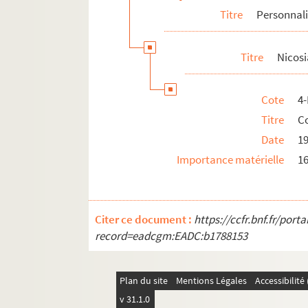
Titre
Personnali
Picasso, Pablo
4-MS-FS-17-0922. Piéret, Géry
Titre
Nicosi
Playden, Annie
4-MS-FS-17-0924. Poinsot, Maffeo Charl
Cote
4
8-MS-FS-17-0509. Poiret, Paul
Titre
C
4-MS-FS-17-0925. Pons, Michel
Date
1
Poulenc, Francis
Importance matérielle
16
Poullain, Edmond-Marie
4-MS-FS-17-0931. Prampolini, Enrico
Princet, Maurice
Citer ce document :
https://ccfr.bnf.fr/por
4-MS-FS-17-0932. Proust, Marcel
record=eadcgm:EADC:b1788153
4-MS-FS-17-0933. Rabier, Benjamin
8-MS-FS-17-0512. Rachilde
Plan du site
Mentions Légales
Accessibilit
8-MS-FS-17-0514. Randau, Robert
v 31.1.0