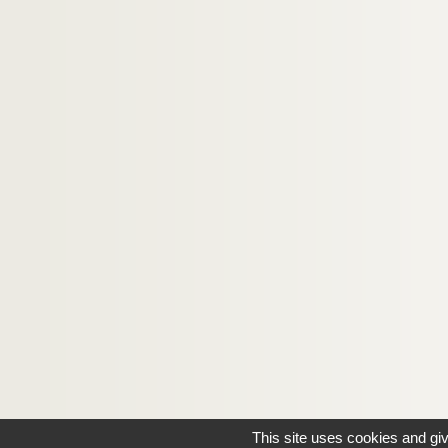
Vanderpyl, Fritz-René
Van Dongen, Kees
Varenne, Pierre
4-MS-FS-17-1084. Varèse, Edgar
4-MS-FS-17-1085. Varlet, Théo
4-MS-FS-17-1086. Vassilieff, Marie
8-MS-FS-17-0674. Verhaeren, Emile
4-MS-FS-17-1087. Verne, Maurice
8-MS-FS-17-0675. Villiers de L'Isle-Adam
4-MS-FS-17-1088. Villon, Jacques
Vinchon, Jean
4-MS-FS-17-1090. Visan, Tancrède de
Vlaminck, Maurice de
4-MS-FS-17-1093. Vollard, Ambroise
This site uses cookies and gi