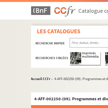
Folies-Bergère
Fondation Dosne-Thiers
Catalogue co
Gaîté-Rochechouart
IVT. International Visual Theatre
LES CATALOGUES
La Grande Comédie
Grand-Guignol
RECHERCHE RAPIDE
Lune Rousse
La Nouvelle Ève
Imprimés
multimédia
RECHERCHES CIBLÉES
Olympia
Opéra national de Paris. Palais Garnier
Petit théâtre de Paris
Accueil CCFr
4-AFF-002250-(09). Programmes et d
>
Le Pigall's
La Roulotte
4-AFF-002250-(09). Programmes et div
Salle des agriculteurs
La Taverne de l'Olympia