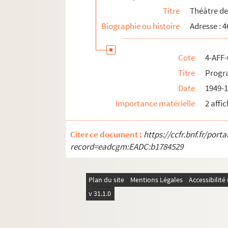
Titre
Théâtre de
Biographie ou histoire
Adresse : 
Cote
4-AFF-
Titre
Progr
Date
1949-
Importance matérielle
2 affic
Citer ce document :
https://ccfr.bnf.fr/por
record=eadcgm:EADC:b1784529
Plan du site
Mentions Légales
Accessibilit
v 31.1.0