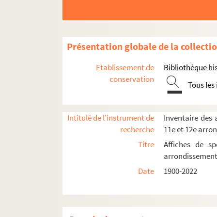
Théâtre Apollo
Théâtre de l'Arbalète
Théâtre des Arts
Présentation globale de la collecti
Théâtre de l'Athénée
Etablissement de
Bibliothèque his
Théâtre La Bruyère
conservation
Tous les
Théâtre du Chat noir
Théâtre du Conservatoire national d'art
Théâtre Edouard VII
Intitulé de l'instrument de
Inventaire des a
recherche
11e et 12e arro
Théâtre en rond de Paris
Titre
Affiches de sp
Théâtre Fontaine
arrondissemen
Théâtre Grévin
Date
1900-2022
Théâtre de l'Humour
Théâtre des jeunes artistes
Théâtre Moderne (rue Blanche)