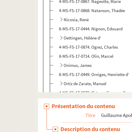
4-MS-FS-17-0867. Nageotte, Marie
4-MS-FS-17-0868. Natanson, Thadée
Nicosia, René
8-MS-FS-17-0444. Nignon, Edouard
Oettingen, Hélène d'
4-MS-FS-17-0874. Ogrez, Charles
8-MS-FS-17-0714. Olin, Marcel
Onimus, James
8-MS-FS-17-0449. Orniges, Henriette d'
Ortiz de Zarate, Manuel
4-MS-FS-17-0878. Ostoya, Georges d'
Ottmann, Henry
Présentation du contenu
8-MS-FS-17-0452. Oulmann, Alphonse
Titre
Guillaume Apol
4-MS-FS-17-0879. Ozenfant, Amédée
Description du contenu
Pagès, Madeleine