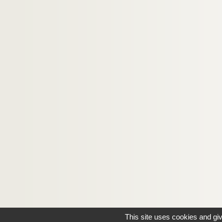
8-MS-FS-17-0660. Toursky, Alexandre
Toussaint-Luca, Ange
8-MS-FS-17-0663. Tudesq, André
4-MS-FS-17-1073. Turpin, Georges
Tzanck, Daniel
4-MS-FS-17-1074. Tzara, Tristan
8-MS-FS-17-0666. Ungaretti, Giuseppe
4-MS-FS-17-1075. Utrillo, Maurice
4-MS-FS-17-1076. Vaché, Jacques
Vallette, Alfred
4-MS-FS-17-1079. Valloton, Félix
8-MS-FS-17-0668. Valmier, Georges
8-MS-FS-17-0669. Valmont, Paula
4-MS-FS-17-1080. Van Bever, Adolphe
This site uses cookies and gi