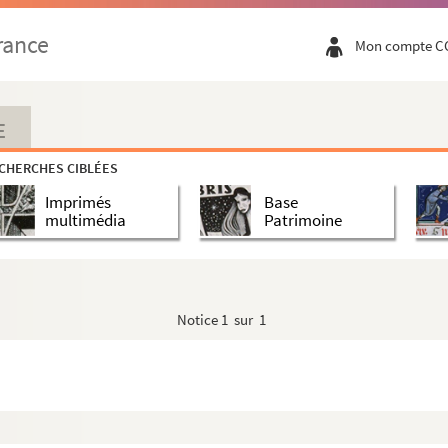
rance
Mon compte C
E
CHERCHES CIBLÉES
Imprimés
Base
multimédia
Patrimoine
Notice
1 sur 1