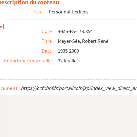
Description du contenu
Titre
Personnalités liées
Cote
4-MS-FS-17-0854
Titre
Meyer-Sée, Robert René
Date
1935-2000
Importance matérielle
32 feuillets
ocument :
https://ccfr.bnf.fr/portailccfr/jsp/index_view_dire