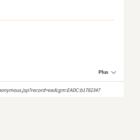
Plus
ct_anonymous.jsp?record=eadcgm:EADC:b1782347