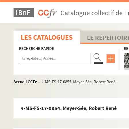
4-MS-FS-17-1220. Léonard, Emile-Guillaume
Catalogue collectif de F
4-MS-FS-17-0830. Le Roy, Jean
8-MS-FS-17-0428. Level, André
4-MS-FS-17-0831. Lévy, Sadia
LES CATALOGUES
LE RÉPERTOIR
4-MS-FS-17-0832. Lhote, André
RECHERCHE RAPIDE
RE
4-MS-FS-17-0833. Lièvre, Pierre
4-MS-FS-17-0834. Lombard, Paul
Mac Orlan, Pierre
4-MS-FS-17-0837. Madsen, Peter
Accueil CCFr
4-MS-FS-17-0854. Meyer-Sée, Robert René
>
8-MS-FS-17-0430. Madvig, Einar
4-MS-FS-17-0838. Magnelli, Alberto
4-MS-FS-17-0839. Mallarmé, Stéphane
4-MS-FS-17-0854. Meyer-Sée, Robert René
4-MS-FS-17-0840. Manolo
8-MS-FS-17-0431. Marcel-Lenoir