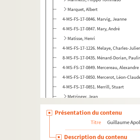
Marquet, Albert
4-MS-FS-17-0846. Marvig, Jeanne
4-MS-FS-17-0847. Mary, André
Matisse, Henri
4-MS-FS-17-1226. Melaye, Charles-Julie
8-MS-FS-17-0435. Ménard-Dorian, Pauli
4-MS-FS-17-0849. Mercereau, Alexandre
4-MS-FS-17-0850. Mercerot, Léon-Claud
4-MS-FS-17-0851. Merrill, Stuart
Metzinger, Jean
8-MS-FS-17-0436. Meyerhold, Vsevolod
Présentation du contenu
4-MS-FS-17-0854. Meyer-Sée, Robert Re
Titre
Guillaume Apol
Milhau, Eleanor et famille de
4-MS-FS-17-0856. Milosz, Oskar Wladisl
Description du contenu