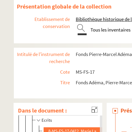
Présentation globale de la collection
4-MS-FS-17-0805. La Fresnaye, Roger de
Lagoanère, Oscar de
Etablissement de
Bibliothèque historique de la
conservation
Lagut, Irène
Tous les inventaires
8-MS-FS-17-0409. La Jeunesse, Ernest
4-MS-FS-17-0809. Lalou, René
Intitulé de l'instrument de
Fonds Pierre-Marcel Adéma
4-MS-FS-17-0810. Lanne, Adolphe
recherche
4-MS-FS-17-0811. Lara, Louise
Cote
MS-FS-17
4-MS-FS-17-0812. Larguier, Léo
4-MS-FS-17-0816. Larionov, Michel
Titre
Fonds Adéma, Pierre-Marcel 
8-MS-FS-17-0410. Latourrette, Louis
Laurencin, Marie
Dans le document :
Prés
Dessins et gravures
Ecrits
8-MS-FS-17-0412. Marie Laurencin. " Calme-to