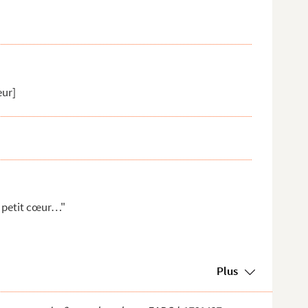
eur]
i petit cœur…"
Plus