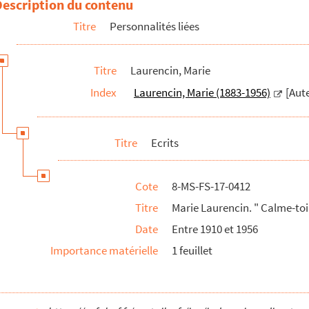
Description du contenu
ème
Titre
Personnalités liées
e mère chérie…"
re chérie…"
Titre
Laurencin, Marie
: poème
Index
Laurencin, Marie (1883-1956)
[Aut
e, elle doit retenir…"
Titre
Ecrits
Cote
8-MS-FS-17-0412
Titre
Marie Laurencin. " Calme-to
Date
Entre 1910 et 1956
Importance matérielle
1 feuillet