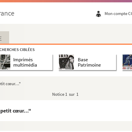
rance
Mon compte C
E
CHERCHES CIBLÉES
Imprimés
Base
multimédia
Patrimoine
etit cœur…"
Notice
1 sur 1
 petit cœur…"