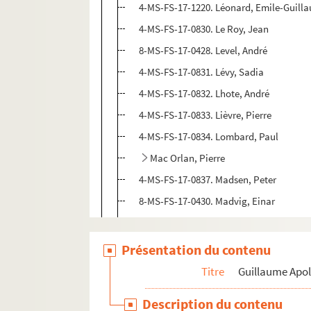
4-MS-FS-17-1220. Léonard, Emile-Guill
4-MS-FS-17-0830. Le Roy, Jean
8-MS-FS-17-0428. Level, André
4-MS-FS-17-0831. Lévy, Sadia
4-MS-FS-17-0832. Lhote, André
4-MS-FS-17-0833. Lièvre, Pierre
4-MS-FS-17-0834. Lombard, Paul
Mac Orlan, Pierre
4-MS-FS-17-0837. Madsen, Peter
8-MS-FS-17-0430. Madvig, Einar
4-MS-FS-17-0838. Magnelli, Alberto
4-MS-FS-17-0839. Mallarmé, Stéphane
Présentation du contenu
4-MS-FS-17-0840. Manolo
Titre
Guillaume Apol
8-MS-FS-17-0431. Marcel-Lenoir
Description du contenu
Marcoussis, Louis