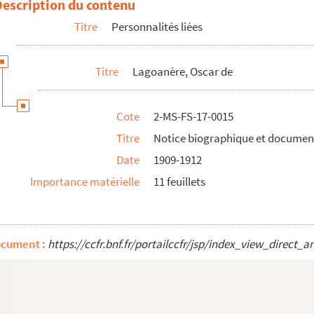
Description du contenu
Titre
Personnalités liées
Titre
Lagoanère, Oscar de
Cote
2-MS-FS-17-0015
Titre
Notice biographique et documen
Date
1909-1912
Importance matérielle
11 feuillets
ocument :
https://ccfr.bnf.fr/portailccfr/jsp/index_view_dire