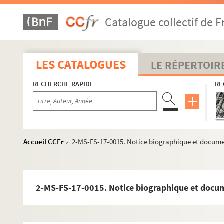
4-MS-FS-17-0785. Hertz, Henri
Catalogue collectif de F
8-MS-FS-17-0390. Hourcade, Olivier
8-MS-FS-17-0391. Hugo, Valentine
8-MS-FS-17-0392. Huidobro, Vicente
LES CATALOGUES
LE RÉPERTOIR
8-MS-FS-17-0393. Humbert, Jeanne
RECHERCHE RAPIDE
RE
4-MS-FS-17-0787. Iribe, Paul
Jacob, Max
8-MS-FS-17-0394. Jaloux, Edmond
Jarry, Alfred
Accueil CCFr
2-MS-FS-17-0015. Notice biographique et docum
>
4-MS-FS-17-0796. Jordens, Jules Gérard
8-MS-FS-17-0396. Jourdain, Francis
Jourdain, Frantz
2-MS-FS-17-0015. Notice biographique et docu
8-MS-FS-17-0398. Junoy, Josep Maria
Kahn, Gustave