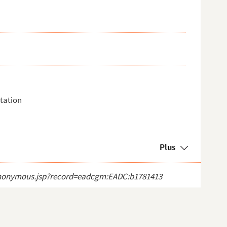
tation
Plus
ct_anonymous.jsp?record=eadcgm:EADC:b1781413