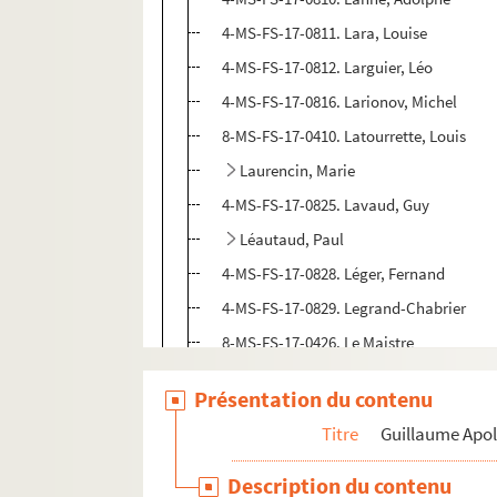
4-MS-FS-17-0811. Lara, Louise
4-MS-FS-17-0812. Larguier, Léo
4-MS-FS-17-0816. Larionov, Michel
8-MS-FS-17-0410. Latourrette, Louis
Laurencin, Marie
4-MS-FS-17-0825. Lavaud, Guy
Léautaud, Paul
4-MS-FS-17-0828. Léger, Fernand
4-MS-FS-17-0829. Legrand-Chabrier
8-MS-FS-17-0426. Le Maistre
4-MS-FS-17-1220. Léonard, Emile-Guill
Présentation du contenu
4-MS-FS-17-0830. Le Roy, Jean
Titre
Guillaume Apol
8-MS-FS-17-0428. Level, André
4-MS-FS-17-0831. Lévy, Sadia
Description du contenu