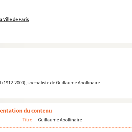
 Ville de Paris
(1912-2000), spécialiste de Guillaume Apollinaire
entation du contenu
tinataires non identifiés
Titre
Guillaume Apollinaire
ait de Paul Guillaume assis sur un lit