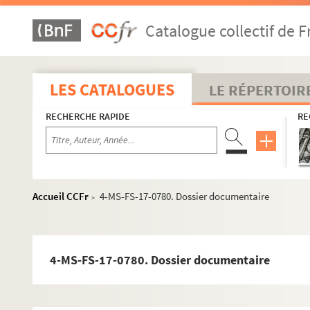
4-MS-FS-17-0760. Forthuny, Pascal
Catalogue collectif de F
4-MS-FS-17-0761. Fournier, Gabriel
4-MS-FS-17-0762. Franconi, Gabriel-Tristan
Frick, Louis de Gonzague
LES CATALOGUES
LE RÉPERTOIR
4-MS-FS-17-0766. Friesz, Othon
RECHERCHE RAPIDE
RE
Gabory, Georges
8-MS-FS-17-0374. Gallien, Antoine-Pierre
8-MS-FS-17-0375. Gambedoo, O. W.
8-MS-FS-17-0376. García-Caldéron, José
Accueil CCFr
4-MS-FS-17-0780. Dossier documentaire
>
4-MS-FS-17-0768. Gauthier-Villars, Henry
2-MS-FS-17-0009. Geerts, Léon
8-MS-FS-17-0705. Georges-Anquetil, Rose-Blanche
4-MS-FS-17-0780. Dossier documentaire
4-MS-FS-17-0769. Georges-Michel, Michel
4-MS-FS-17-1308. Gérard, Frédéric