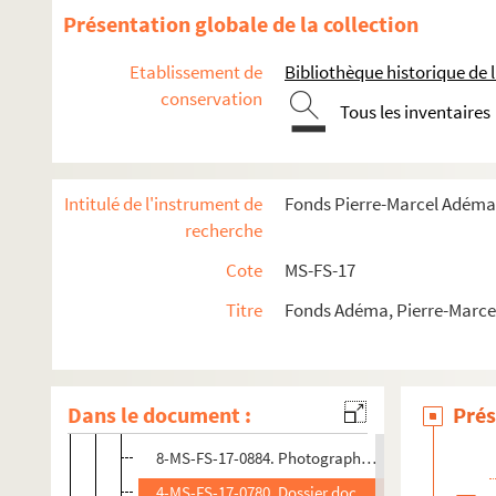
4-MS-FS-17-0770. Gide, André
Présentation globale de la collection
Gleizes, Albert
Etablissement de
Bibliothèque historique de la
Golberg, Mécislas
conservation
4-MS-FS-17-0774. Goll, Yvan
Tous les inventaires
4-MS-FS-17-0775. Gontcharova, Natalia
4-MS-FS-17-0776. Gourmont, Rémy de
Intitulé de l'instrument de
Fonds Pierre-Marcel Adéma
Grappe, Georges
recherche
Gregh, Fernand
Cote
MS-FS-17
Gregh, François-Didier
Titre
Fonds Adéma, Pierre-Marcel 
4-MS-FS-17-0778. Gris, Juan
4-MS-FS-17-0779. Guégan, Bertrand
Guillaume, Paul
Dans le document :
Prés
8-MS-FS-17-0385. Paul Guillaume. Lettres à des des
8-MS-FS-17-0884. Photographe non identifié. Portr
4-MS-FS-17-0780. Dossier documentaire