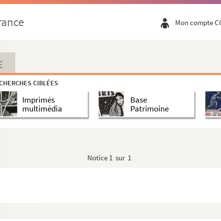
rance
Mon compte C
E
CHERCHES CIBLÉES
Imprimés
Base
multimédia
Patrimoine
Notice
1 sur 1