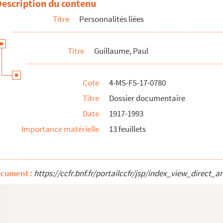
Description du contenu
Titre
Personnalités liées
Titre
Guillaume, Paul
Cote
4-MS-FS-17-0780
Titre
Dossier documentaire
Date
1917-1993
Importance matérielle
13 feuillets
ocument :
https://ccfr.bnf.fr/portailccfr/jsp/index_view_dire