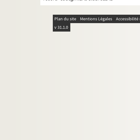
4-MS-FS-17-0784. Herrand, Marcel
4-MS-FS-17-0785. Hertz, Henri
Plan du site
Mentions Légales
Accessibilit
8-MS-FS-17-0390. Hourcade, Olivier
v 31.1.0
8-MS-FS-17-0391. Hugo, Valentine
8-MS-FS-17-0392. Huidobro, Vicente
8-MS-FS-17-0393. Humbert, Jeanne
4-MS-FS-17-0787. Iribe, Paul
Jacob, Max
8-MS-FS-17-0394. Jaloux, Edmond
Jarry, Alfred
4-MS-FS-17-0796. Jordens, Jules Gérard
8-MS-FS-17-0396. Jourdain, Francis
Jourdain, Frantz
8-MS-FS-17-0398. Junoy, Josep Maria
Kahn, Gustave