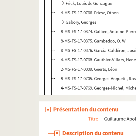
Frick, Louis de Gonzague
4-MS-FS-17-0766. Friesz, Othon
Gabory, Georges
8-MS-FS-17-0374. Gallien, Antoine-Pierr
8-MS-FS-17-0375. Gambedoo, O. W.
8-MS-FS-17-0376. García-Caldéron, Jos
4-MS-FS-17-0768. Gauthier-Villars, Henr
2-MS-FS-17-0009. Geerts, Léon
8-MS-FS-17-0705. Georges-Anquetil, Ro
4-MS-FS-17-0769. Georges-Michel, Miche
4-MS-FS-17-1308. Gérard, Frédéric
4-MS-FS-17-0770. Gide, André
Présentation du contenu
Gleizes, Albert
Titre
Guillaume Apol
Golberg, Mécislas
Description du contenu
4-MS-FS-17-0774. Goll, Yvan