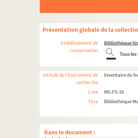
Présentation globale de la collecti
Écrits et conférences
Etablissement de
Bibliothèque his
conservation
Correspondance
Tous les
Céline Renooz
Lettres de Céline Renooz
Intitulé de l'instrument de
Inventaire du f
recherche
8-MS-FS-16-1245. Récépissés postaux
Cote
MS-FS-16
Lettres à Céline Renooz
Titre
Bibliothèque Ma
A
B
C
Dans le document :
4-MS-FS-16-0516. Caillet, Albert 