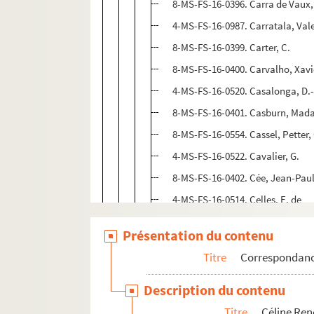
8-MS-FS-16-0396. Carra de Vaux
4-MS-FS-16-0987. Carratala, Val
8-MS-FS-16-0399. Carter, C.
8-MS-FS-16-0400. Carvalho, Xavi
4-MS-FS-16-0520. Casalonga, D.-
8-MS-FS-16-0401. Casburn, Mad
8-MS-FS-16-0554. Cassel, Petter
4-MS-FS-16-0522. Cavalier, G.
8-MS-FS-16-0402. Cée, Jean-Pau
4-MS-FS-16-0514. Celles, E. de
8-MS-FS-16-0403. Chablat, A.
Présentation du contenu
8-MS-FS-16-0404. Chaboseau, A
Titre
Correspondan
8-MS-FS-16-0405. Chadsynski (d
8-MS-FS-16-0406. Chaillié, Jéni
Description du contenu
8-MS-FS-16-0407. Chaminade de 
Titre
Céline Re