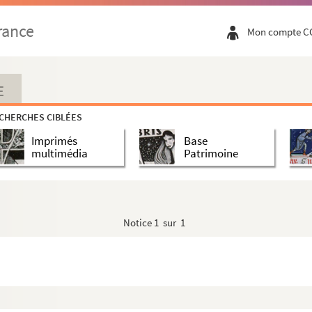
rance
Mon compte C
E
CHERCHES CIBLÉES
Imprimés
Base
multimédia
Patrimoine
Notice
1 sur 1