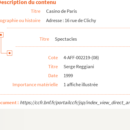
Description du contenu
Titre
Casino de Paris
rra
ographie ou histoire
Adresse : 16 rue de Clichy
Titre
Spectacles
Cote
4-AFF-002219-(08)
Titre
Serge Reggiani
Date
1999
Importance matérielle
1 affiche illustrée
ocument :
https://ccfr.bnf.fr/portailccfr/jsp/index_view_dire