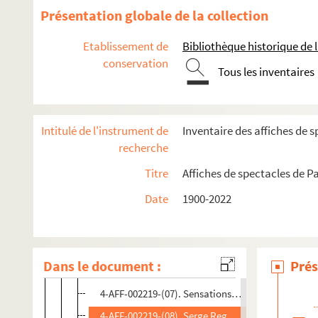
Présentation globale de la collection
Casino de Paris
Etablissement de
Bibliothèque historique de la
Spectacles
conservation
Tous les inventaires
4-AFF-002219-(11). Bill Deraime
4-AFF-002219-(01). Elle est du tonnerre. La super 
4-AFF-002219-(02). Exciting Paris
Intitulé de l'instrument de
Inventaire des affiches de s
4-AFF-002219-(03). Lacouture
recherche
4-AFF-002219-(12). Liane Foly
Titre
Affiches de spectacles de Pa
4-AFF-002219-(14). Louis Chedid
Date
1900-2022
4-AFF-002219-(13). Manu Dibango & Soul Makoss
4-AFF-002219-(04). Peter Pan
4-AFF-002219-(05). Pierre Perret
Dans le document :
Prés
4-AFF-002219-(06). Popeck
4-AFF-002219-(07). Sensations. Super revue à gra
4-AFF-002219-(08). Serge Reggiani