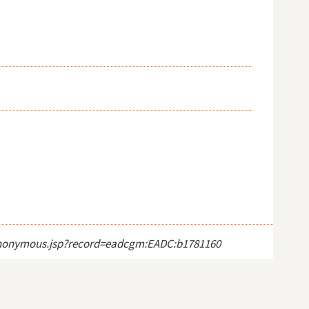
ct_anonymous.jsp?record=eadcgm:EADC:b1781160