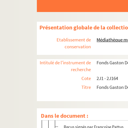
Famille Doumergue
2J1. Pierre Doumergue (1771-1814) et Ma
Présentation globale de la collecti
2J2. Pierre Doumergue (1799-1849) et Ade
Etablissement de
Médiathèque mu
2J3. Pierre Doumergue (1824-1891) et Franço
conservation
Copie de l'acte de mariage de Pierre D
Intitulé de l'instrument de
Fonds Gaston 
Héritages
recherche
Correspondance générale
Cote
2J1 - 2J164
Étrennes dessinées de Françoise Pattus à
Titre
Fonds Gaston 
Registre de déclaration de taxe municipa
Comptabilité et investissement
Factures de Madame Doumergue
Dans le document :
Facture, reçu, récépissé de titres de
Reçus signés par Françoise Pattus