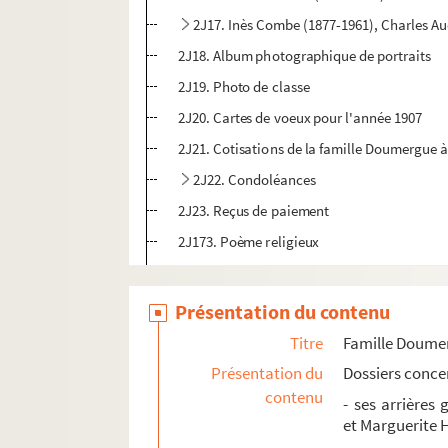
2J17. Inès Combe (1877-1961), Charles Aud
2J18. Album photographique de portraits
2J19. Photo de classe
2J20. Cartes de voeux pour l'année 1907
2J21. Cotisations de la famille Doumergue à 
2J22. Condoléances
2J23. Reçus de paiement
2J173. Poème religieux
2J174. Cartes postales
2J172. Notes
Présentation du contenu
Familles alliées
Titre
Famille Doume
2J27. Domaine
Présentation du
Dossiers conce
contenu
Gaston Doumergue
- ses arrières
et Marguerite 
Annexes