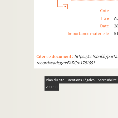
Cote
Titre
A
Date
28
Importance matérielle
5 
Citer ce document :
https://ccfr.bnf.fr/por
record=eadcgm:EADC:b1781091
Plan du site
Mentions Légales
Accessibilit
v 31.1.0