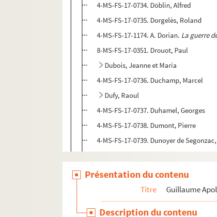
4-MS-FS-17-0734. Döblin, Alfred
4-MS-FS-17-0735. Dorgelès, Roland
4-MS-FS-17-1174. A. Dorian.
La guerre de
8-MS-FS-17-0351. Drouot, Paul
Dubois, Jeanne et Maria
4-MS-FS-17-0736. Duchamp, Marcel
Dufy, Raoul
4-MS-FS-17-0737. Duhamel, Georges
4-MS-FS-17-0738. Dumont, Pierre
4-MS-FS-17-0739. Dunoyer de Segonzac,
4-MS-FS-17-0740. Dupont, André
4-MS-FS-17-0741. Duvernois, Henri
Présentation du contenu
Dyssord, Jacques
Titre
Guillaume Apol
4-MS-FS-17-0743. Ehrenbourg, Ilya
Description du contenu
4-MS-FS-17-0744. Eluard, Paul