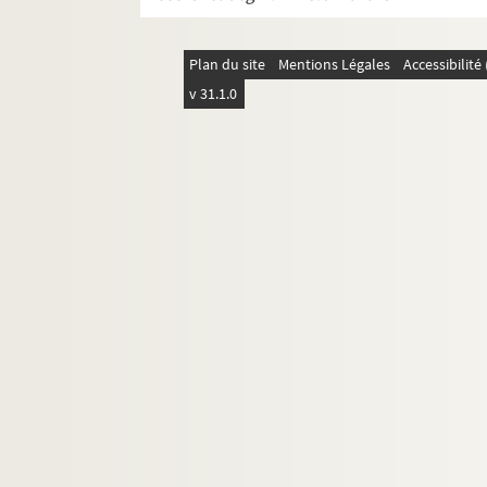
Fort, Paul
4-MS-FS-17-0760. Forthuny, Pascal
Plan du site
Mentions Légales
Accessibilit
4-MS-FS-17-0761. Fournier, Gabriel
v 31.1.0
4-MS-FS-17-0762. Franconi, Gabriel-Tris
Frick, Louis de Gonzague
4-MS-FS-17-0766. Friesz, Othon
Gabory, Georges
8-MS-FS-17-0374. Gallien, Antoine-Pierr
8-MS-FS-17-0375. Gambedoo, O. W.
8-MS-FS-17-0376. García-Caldéron, Jos
4-MS-FS-17-0768. Gauthier-Villars, Henr
2-MS-FS-17-0009. Geerts, Léon
8-MS-FS-17-0705. Georges-Anquetil, Ro
4-MS-FS-17-0769. Georges-Michel, Miche
4-MS-FS-17-1308. Gérard, Frédéric