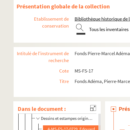
Présentation globale de la collection
Etablissement de
Bibliothèque historique de la
conservation
Tous les inventaires
Guillaume Apollinaire
Intitulé de l'instrument de
Fonds Pierre-Marcel Adéma
recherche
Œuvres
Correspondance
Cote
MS-FS-17
Biographie
Titre
Fonds Adéma, Pierre-Marcel 
Portraits
Portraits photographiques
Portraits artistiques
Dans le document :
Prés
Dessins et estampes originaux
4-MS-FS-17-0729. Edouard Déverin. Portrait d'