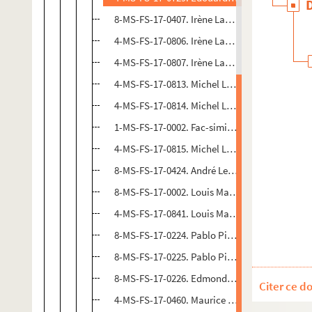
8-MS-FS-17-0407. Irène Lagut. Guillaume Apol
4-MS-FS-17-0806. Irène Lagut. Le cavalier (Gu
4-MS-FS-17-0807. Irène Lagut. "Bonjour mon po
4-MS-FS-17-0813. Michel Larionov. Apollinaire 
4-MS-FS-17-0814. Michel Larionov. Apollinaire a
1-MS-FS-17-0002. Fac-similé de : Michel Lariono
4-MS-FS-17-0815. Michel Larionov. Apollinaire 
8-MS-FS-17-0424. André Lebon. Guillaume Apoll
8-MS-FS-17-0002. Louis Marcoussis. Portrait d
4-MS-FS-17-0841. Louis Marcoussis. Apollinair
8-MS-FS-17-0224. Pablo Picasso. Portrait de G
8-MS-FS-17-0225. Pablo Picasso. Don Guillerm
8-MS-FS-17-0226. Edmond-Marie Poullain. Por
Citer ce d
4-MS-FS-17-0460. Maurice Raynal. Portrait de