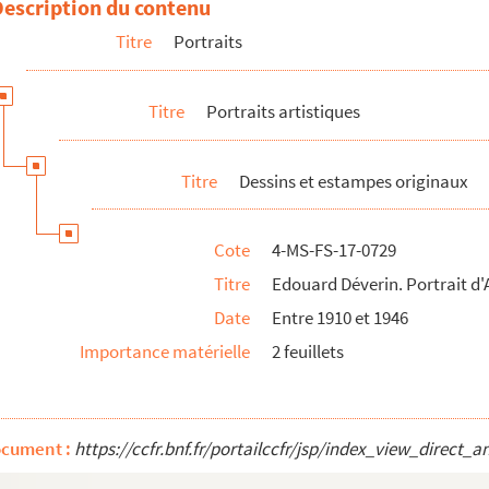
Description du contenu
linaire
Titre
Portraits
illaume Apollinaire)
ète je me souviens de votre voix" : portrait de Guillaume Apollinaire
Titre
Portraits artistiques
au café de Flore (de face)
u café de Flore (de profil)
Titre
Dessins et estampes originaux
v. Apollinaire au café de Flore (de profil)
et Diaghilev à une répétition des Ballets russes
Cote
4-MS-FS-17-0729
inaire : caricature
Titre
Edouard Déverin. Portrait d'
e Guillaume Apollinaire
Date
Entre 1910 et 1946
e en prison
Importance matérielle
2 feuillets
uillaume Apollinaire en soldat
o Apollinaire
trait de Guillaume Apollinaire
ocument :
https://ccfr.bnf.fr/portailccfr/jsp/index_view_dire
 Guillaume Apollinaire