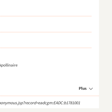
Apollinaire
Plus
ct_anonymous.jsp?record=eadcgm:EADC:b1781001