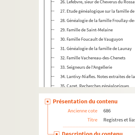
26. Lefebvre, sieur de Cheverus du Ross
27. Etude généalogique sur la famille de
28. Généalogie de la famille Froullay-d
29. Famille de Saint-Melaine
30. Famille Foucault de Vauguyon
31. Généalogie de la famille de Launay
32. Famille Vachereau-des-Chenets
33. Seigneurs de l'Angellerie
34. Lantivy-Niafles. Notes extraites de 
35. Cazet. Recherches généalogiques
36. La Macheferrière (Astillé)
Présentation du contenu
37. Paroisse de Cosmes
Ancienne cote
686
t
38. Registres de S
Denis de Gastines. Ma
Titre
Registres et li
39. Registre de ceux qui ont esté espous
40. Fief et Seigneurie de La Ragottière (A
Description du contenu