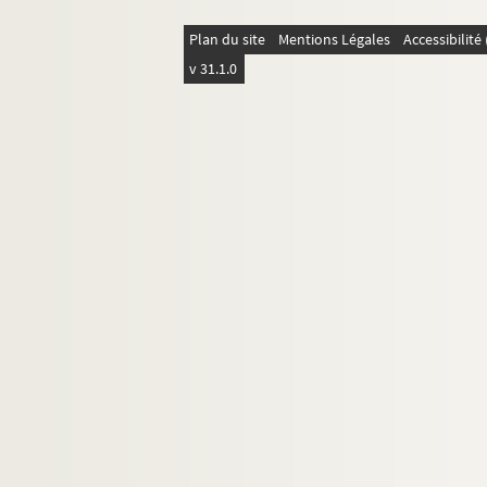
T
Plan du site
Mentions Légales
Accessibilit
U
v 31.1.0
V
W
X-Z
Correspondants non identifiés dé
Correspondants non identifiés
8-MS-FS-16-1258. Liste comptable de lett
Angel Muro
Lettres adressées à Alice Muro
Irène Muro
Manuel Muro
Marie Muro
Lettre d'Ernest Renoz