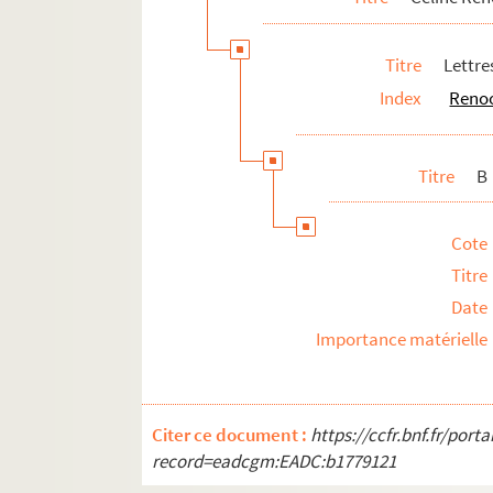
F
Titre
Lettre
G
Index
Renoo
H
I
J
Titre
B
K
L
Cote
M
Titre
N
Date
Importance matérielle
O
P
Q
Citer ce document :
https://ccfr.bnf.fr/por
R
record=eadcgm:EADC:b1779121
S