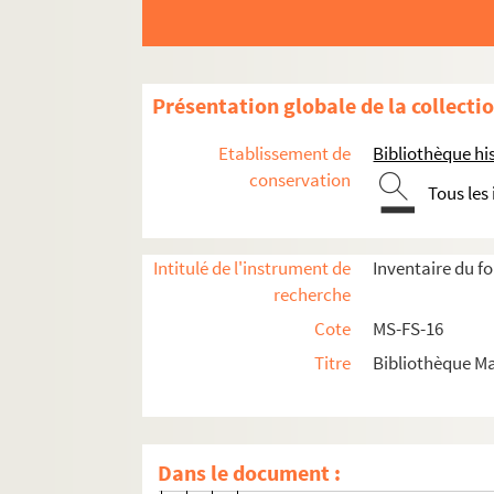
8-MS-FS-16-0335. Boulet, S.
8-MS-FS-16-0348. Boulnois, Hel
8-MS-FS-16-0349. Boulogne, Achi
Présentation globale de la collecti
8-MS-FS-16-0350. Boulud, H.
8-MS-FS-16-0351. Bourbet, L.
Etablissement de
Bibliothèque his
8-MS-FS-16-0352. Bourbonnais,
conservation
Tous les
8-MS-FS-16-0353. Bourdin, R.
8-MS-FS-16-0354. Bourgeois, Lé
Intitulé de l'instrument de
Inventaire du f
8-MS-FS-16-0355. Bourgoing-La
recherche
8-MS-FS-16-0356. Bourrette, A.
Cote
MS-FS-16
4-MS-FS-16-0511. Boutet, J.-L.
Titre
Bibliothèque Ma
8-MS-FS-16-0357. Boutrolle, M
8-MS-FS-16-0358. Bouvier, S.
8-MS-FS-16-0359. Bowman, Mari
Dans le document :
8-MS-FS-16-0360. Boyer, Amélie