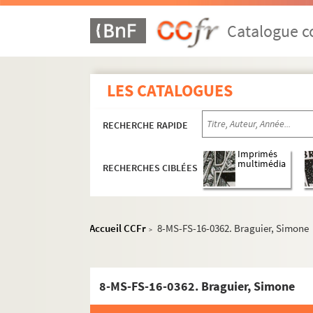
8-MS-FS-16-0339. Bonnefoy, A.
Catalogue co
8-MS-FS-16-0340. Bonneval, J.
8-MS-FS-16-1338. Bord, J.
8-MS-FS-16-0341. Bordet, Marie
LES CATALOGUES
8-MS-FS-16-0342. Borel, Mademo
8-MS-FS-16-0343. Borel d'Hauter
RECHERCHE RAPIDE
8-MS-FS-16-0344. Bosc, Ernest
Imprimés
8-MS-FS-16-0345. Bosch, L.
multimédia
RECHERCHES CIBLÉES
4-MS-FS-16-0508. Boucher, H. (d
4-MS-FS-16-0509. Boucher, Lucie
Accueil CCFr
8-MS-FS-16-0362. Braguier, Simone
4-MS-FS-16-0507. Bouchelier, Ge
>
8-MS-FS-16-0346. Bouffe, Genevi
4-MS-FS-16-0510. Bouglé, Marie
8-MS-FS-16-0362. Braguier, Simone
8-MS-FS-16-0347. Bouillard, M