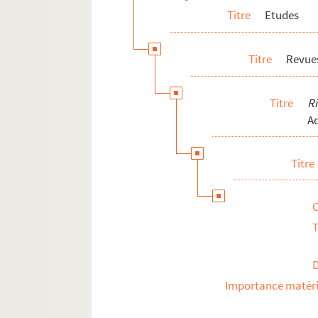
Documentation thématique
Titre
Etudes
Documents en vente
Célébration et rayonnement
Titre
Revues
Personnalités liées
Pierre-Marcel Adéma
Titre
R
A
Titre
T
Importance matéri