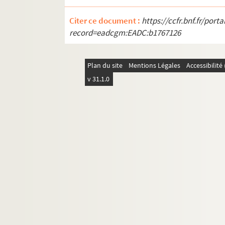
Citer ce document :
https://ccfr.bnf.fr/por
record=eadcgm:EADC:b1767126
Plan du site
Mentions Légales
Accessibilit
v 31.1.0