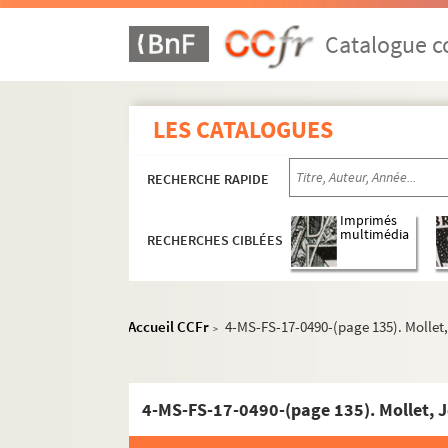
Catalogue co
LES CATALOGUES
RECHERCHE RAPIDE
Imprimés
multimédia
RECHERCHES CIBLÉES
Accueil CCFr
4-MS-FS-17-0490-(page 135). Mollet
>
Guillaume Apollinaire
4-MS-FS-17-0490-(page 135). Mollet, 
Œuvres