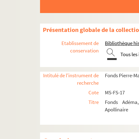
Correspondance
Biographie
Portraits
Présentation globale de la collecti
Etudes
Etablissement de
Bibliothèque his
Revues consacrées à Guillaume Apollina
conservation
Tous les
Le flâneur des deux rives
, 1954-19
Rimes et raisons
, 1946, sous la dire
Intitulé de l'instrument de
Fonds Pierre-M
4-MS-FS-17-0489. Pierre-Marcel
recherche
4-MS-FS-17-0490-(folio 59). Pie
Cote
MS-FS-17
4-MS-FS-17-0490-(folio 57). Maqu
Titre
Fonds Adéma, 
4-MS-FS-17-0490-(folio 35). Anno
Apollinaire
4-MS-FS-17-0494. Sommaire
Textes et iconographie
Correspondance