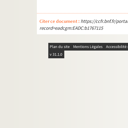
Citer ce document :
https://ccfr.bnf.fr/por
record=eadcgm:EADC:b1767115
Plan du site
Mentions Légales
Accessibilit
v 31.1.0