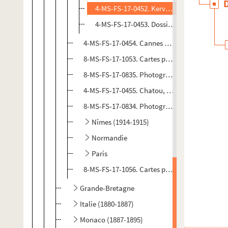
4-MS-FS-17-0452. Kervoyal (1918)
4-MS-FS-17-0453. Dossier documentaire
4-MS-FS-17-0454. Cannes et Nice (1896-1898)
8-MS-FS-17-1053. Cartes postales anciennes d
8-MS-FS-17-0835. Photographe non identifié. 
4-MS-FS-17-0455. Chatou, Le Vésinet
8-MS-FS-17-0834. Photographe non identifié. V
Nîmes (1914-1915)
Normandie
Paris
8-MS-FS-17-1056. Cartes postales anciennes di
Grande-Bretagne
Italie (1880-1887)
Monaco (1887-1895)