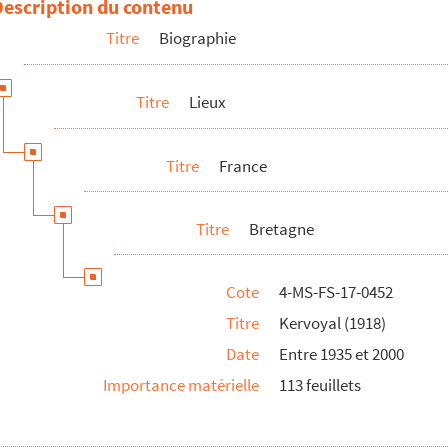
Description du contenu
Titre
Biographie
Titre
Lieux
e Cannes, Nice et Laghet
Carcassonne, vue générale de la cité
Titre
France
illa louée par Angélica Kostrowtzski, 8 boulevard Carnot au Vésinet
Titre
Bretagne
Cote
4-MS-FS-17-0452
Titre
Kervoyal (1918)
verses : Baccarat, Carcassonne, Chateau-Thierry, Garavan, Lyon, Marseill
Date
Entre 1935 et 2000
Importance matérielle
113 feuillets