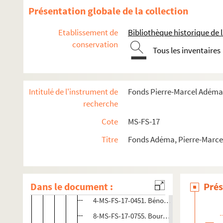
Événements
Présentation globale de la collection
Lieux
Etablissement de
Bibliothèque historique de la
4-MS-FS-17-0444. Pierre-Marcel Adéma. Sur les pas
conservation
Tous les inventaires
4-MS-FS-17-0445. Pierre-Marcel Adéma. Sur les pas
4-MS-FS-17-0446. Pierre-Marcel Adéma. Sur les pas
Allemagne
Intitulé de l'instrument de
Fonds Pierre-Marcel Adéma
Belgique
recherche
France
Cote
MS-FS-17
8-MS-FS-17-0836. Ch. Doumer (photographe, Ba
Titre
Fonds Adéma, Pierre-Marcel 
Bretagne
4-MS-FS-17-0449. Pierre-Marcel Adéma. Gui
Dans le document :
4-MS-FS-17-0450. La Baule, Le Croisic, Gu
Prés
4-MS-FS-17-0451. Bénodet (1917)
8-MS-FS-17-0755. Bourg-de-Batz