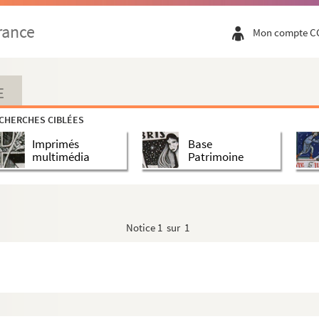
rance
Mon compte C
E
CHERCHES CIBLÉES
Imprimés
Base
multimédia
Patrimoine
que de Guillaume Apollinaire
Notice
1 sur 1
pollinaire », dessins de Montjardin,
Le Soir
(Bruxelles), 6-14 o...
s