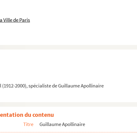
 Ville de Paris
 d'Apollinaire (1880-1902)
 d'Apollinaire (1903-1913)
 d'Apollinaire (1914-1918)
rbizon, France). Barbizon, la forêt
(1912-2000), spécialiste de Guillaume Apollinaire
llaume Apollinaire et la Bretagne : conférence, Vannes, 9 novembre 199
érande (1913)
entation du contenu
Titre
Guillaume Apollinaire