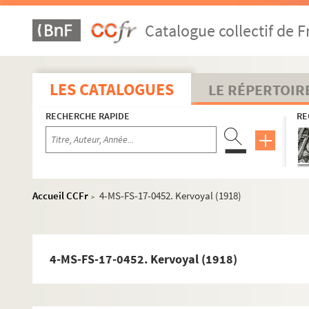
Catalogue collectif de F
LES CATALOGUES
LE RÉPERTOIR
Guillaume Apollinaire
RECHERCHE RAPIDE
RE
Œuvres
Correspondance
Biographie
4-MS-FS-17-0406. Personnalité
Accueil CCFr
4-MS-FS-17-0452. Kervoyal (1918)
>
4-MS-FS-17-1314. Gisèle Prassinos. Etude graphologi
4-MS-FS-17-0405. Thème astrologique
4-MS-FS-17-1330. « Les grands écrivains : Guillaume A
4-MS-FS-17-0452. Kervoyal (1918)
4-MS-FS-17-1321. Guillaume Apollinaire et les femme
Famille