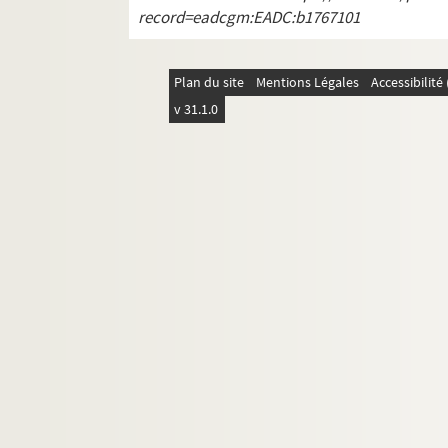
record=eadcgm:EADC:b1767101
Plan du site
Mentions Légales
Accessibilit
v 31.1.0