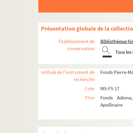
4-MS-FS-17-0405. Thème astrologique
4-MS-FS-17-1330. « Les grands écrivains 
4-MS-FS-17-1321. Guillaume Apollinaire
Présentation globale de la collecti
Famille
Événements
Etablissement de
Bibliothèque his
conservation
Lieux
Tous les
4-MS-FS-17-0444. Pierre-Marcel Adém
4-MS-FS-17-0445. Pierre-Marcel Adém
Intitulé de l'instrument de
Fonds Pierre-M
4-MS-FS-17-0446. Pierre-Marcel Adém
recherche
Allemagne
Cote
MS-FS-17
Belgique
Titre
Fonds Adéma, 
Apollinaire
France
8-MS-FS-17-0836. Ch. Doumer (ph
Bretagne