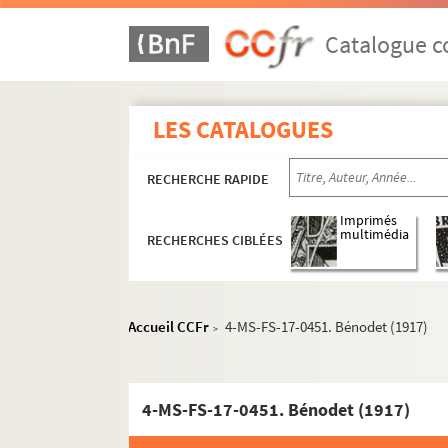
Catalogue co
LES CATALOGUES
RECHERCHE RAPIDE
Imprimés
multimédia
RECHERCHES CIBLÉES
Guillaume Apollinaire
Œuvres
Accueil CCFr
4-MS-FS-17-0451. Bénodet (1917)
Correspondance
>
Biographie
4-MS-FS-17-0406. Personnalité
4-MS-FS-17-0451. Bénodet (1917)
4-MS-FS-17-1314. Gisèle Prassinos. Etu