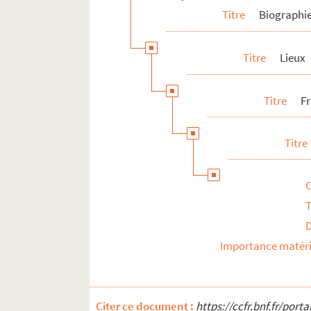
Titre
Biographi
Titre
Lieux
Titre
F
Titre
T
Importance matéri
Citer ce document :
https://ccfr.bnf.fr/por