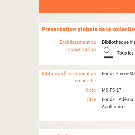
Présentation globale de la collecti
Etablissement de
Bibliothèque his
conservation
Guillaume Apollinaire
Tous les
Œuvres
Correspondance
Intitulé de l'instrument de
Fonds Pierre-M
Biographie
recherche
Portraits
Cote
MS-FS-17
Etudes
Titre
Fonds Adéma, 
Apollinaire
Revues consacrées à Guillaume Apollina
Le flâneur des deux rives
, 1954-1955
4-MS-FS-17-0462. Création et ad