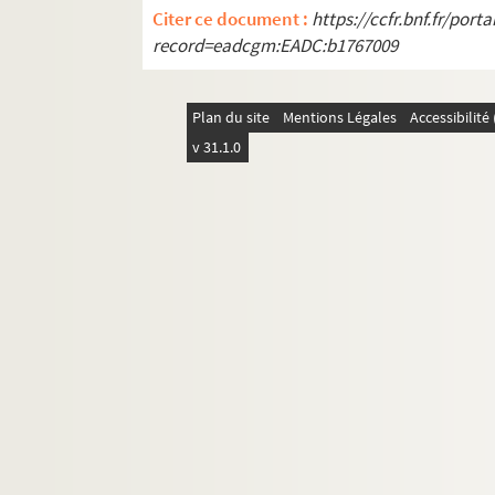
Citer ce document :
https://ccfr.bnf.fr/por
record=eadcgm:EADC:b1767009
Plan du site
Mentions Légales
Accessibilit
v 31.1.0