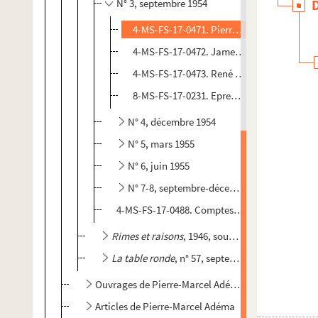
N° 3, septembre 1954
4-MS-FS-17-0471. Pierre Berger.
Apollinair
4-MS-FS-17-0472. James Lawler.
Les Sept 
4-MS-FS-17-0473. René Louis.
Encore Lul d
8-MS-FS-17-0231. Epreuves d'imprimerie
N° 4, décembre 1954
N° 5, mars 1955
N° 6, juin 1955
N° 7-8, septembre-décembre 1955
4-MS-FS-17-0488. Comptes rendus dans la pre
Rimes et raisons
, 1946, sous la direction de P
La table ronde
, n° 57, septembre 1952
Ouvrages de Pierre-Marcel Adéma
Articles de Pierre-Marcel Adéma