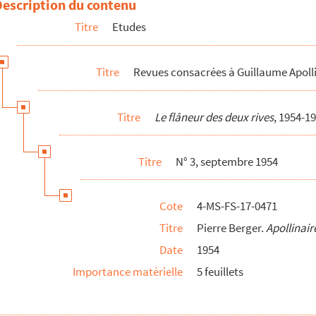
Description du contenu
Titre
Etudes
e que je n'ai pas connu
Epées
Titre
Revues consacrées à Guillaume Apoll
e Faltenin
Titre
Le flâneur des deux rives
, 1954-1
Titre
N° 3, septembre 1954
Cote
4-MS-FS-17-0471
sse
Titre
Pierre Berger.
Apollinair
ierre-Marcel Adéma
Date
1954
Importance matérielle
5 feuillets