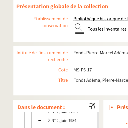
Présentation globale de la collection
Guillaume Apollinaire
Etablissement de
Bibliothèque historique de la
conservation
Œuvres
Tous les inventaires
Correspondance
Biographie
Intitulé de l'instrument de
Fonds Pierre-Marcel Adéma
Portraits
recherche
Etudes
Cote
MS-FS-17
Revues consacrées à Guillaume Apollinaire
Titre
Fonds Adéma, Pierre-Marcel 
Le flâneur des deux rives
, 1954-1955, rédacteur e
4-MS-FS-17-0462. Création et administration
4-MS-FS-17-0463. Sommaires
Dans le document :
Prés
N° 1, mars 1954
N° 2, juin 1954