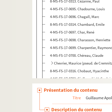
8-MS-FS-17-0313. Cézanne, Paul
4-MS-FS-17-0695. Chadourne, Louis
4-MS-FS-17-0696. Chagall, Marc
8-MS-FS-17-0314. Chambard, Emile
4-MS-FS-17-0697. Char, René
4-MS-FS-17-0698. Charasson, Henriette
4-MS-FS-17-0699. Charpentier, Raymon
4-MS-FS-17-0700. Chéreau, Claude
Chevrier, Maurice (pseud. de Cremnit
8-MS-FS-17-0316. Chobaut, Hyacinthe
4-MS-FS-17-0702. Ciolkowski, H. Saulni
8-MS-FS-17-0317. Clary, Jean
Présentation du contenu
4-MS-FS-17-0703. Cloud, Stéphane
Titre
Guillaume Apol
Cocteau, Jean
Description du contenu
8-MS-FS-17-0732. Colette