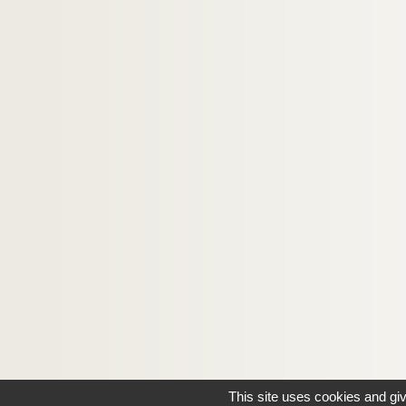
Guillaume, Paul
8-MS-FS-17-0386. Guillot de Saix, Léon
Halicka, Alice
8-MS-FS-17-0387. Hammer, Arne
4-MS-FS-17-0783. Havet (famille)
8-MS-FS-17-0388. Henriot, Emile
8-MS-FS-17-0389. Henry, Marc
4-MS-FS-17-0784. Herrand, Marcel
4-MS-FS-17-0785. Hertz, Henri
8-MS-FS-17-0390. Hourcade, Olivier
8-MS-FS-17-0391. Hugo, Valentine
8-MS-FS-17-0392. Huidobro, Vicente
8-MS-FS-17-0393. Humbert, Jeanne
4-MS-FS-17-0787. Iribe, Paul
This site uses cookies and gi