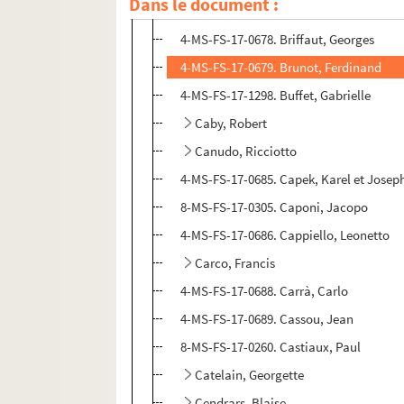
Dans le document :
Breton, André
4-MS-FS-17-0678. Briffaut, Georges
4-MS-FS-17-0679. Brunot, Ferdinand
4-MS-FS-17-1298. Buffet, Gabrielle
Caby, Robert
Canudo, Ricciotto
4-MS-FS-17-0685. Capek, Karel et Josep
8-MS-FS-17-0305. Caponi, Jacopo
4-MS-FS-17-0686. Cappiello, Leonetto
Carco, Francis
4-MS-FS-17-0688. Carrà, Carlo
4-MS-FS-17-0689. Cassou, Jean
8-MS-FS-17-0260. Castiaux, Paul
Catelain, Georgette
Cendrars, Blaise