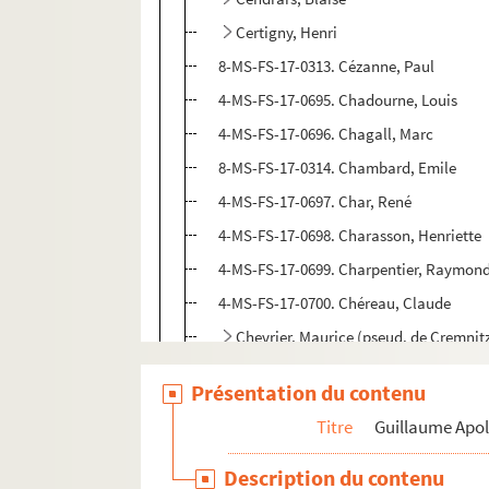
Certigny, Henri
8-MS-FS-17-0313. Cézanne, Paul
4-MS-FS-17-0695. Chadourne, Louis
4-MS-FS-17-0696. Chagall, Marc
8-MS-FS-17-0314. Chambard, Emile
4-MS-FS-17-0697. Char, René
4-MS-FS-17-0698. Charasson, Henriette
4-MS-FS-17-0699. Charpentier, Raymon
4-MS-FS-17-0700. Chéreau, Claude
Chevrier, Maurice (pseud. de Cremnit
8-MS-FS-17-0316. Chobaut, Hyacinthe
Présentation du contenu
4-MS-FS-17-0702. Ciolkowski, H. Saulni
Titre
Guillaume Apol
8-MS-FS-17-0317. Clary, Jean
4-MS-FS-17-0703. Cloud, Stéphane
Description du contenu