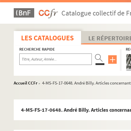
Catalogue collectif de F
LES CATALOGUES
LE RÉPERTOIR
RECHERCHE RAPIDE
RE
Guillaume Apollinaire
Accueil CCFr
4-MS-FS-17-0648. André Billy. Articles concernan
Œuvres
>
Correspondance
Biographie
4-MS-FS-17-0648. André Billy. Articles concerna
Portraits
Etudes
Documents en vente