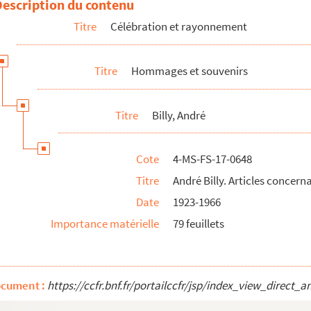
Description du contenu
mal aimé",
Le Figaro
, 19 avril 1952
Titre
Célébration et rayonnement
cernant à Guillaume Apollinaire
irs sur Guillaume Apollinaire et d'autres",
Ophrys
, n° 2, juin 1947
Titre
Hommages et souvenirs
ncernant Guillaume Apollinaire
es concernant Guillaume Apollinaire
Titre
Billy, André
e Apollinaire
illaume Apollinaire
Cote
4-MS-FS-17-0648
Titre
André Billy. Articles concern
pollinaire",
La revue européenne
, 1926
Date
1923-1966
rencontres avec Apollinaire",
L'Acropole
, juin-juillet 1951
Importance matérielle
79 feuillets
e Apollinaire",
Comoedia
, 1er février 1941
Les marges
, 1919-1935
z, Gabrielle Buffet, Louis Chadourne, Fernand Demeure, Paul Dermée, ...
ocument :
https://ccfr.bnf.fr/portailccfr/jsp/index_view_dire