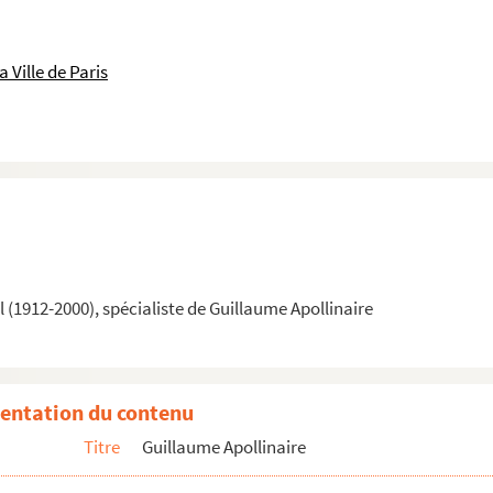
 Ville de Paris
(1912-2000), spécialiste de Guillaume Apollinaire
aris, galerie L'effort moderne Léonce Rosenberg, 8 juin 1919
pollinaire, Paris, théâtre national de l'Odéon, 20 juin 1919
ume Apollinaire, Paris, Caveau Camille Desmoulins, 6 et 7 juillet 19...
entation du contenu
ure-Favier sur Apollinaire, Paris, Ile St-Louis, 14 novembre 1947
Titre
Guillaume Apollinaire
nant Guillaume Apollinaire