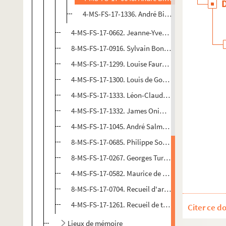
4-MS-FS-17-1336. André Billy. "Apollinaire le 
4-MS-FS-17-0662. Jeanne-Yves Blanc. Articles con
8-MS-FS-17-0916. Sylvain Bonmariage. "Mes souven
4-MS-FS-17-1299. Louise Faure-Favier. Articles co
4-MS-FS-17-1300. Louis de Gonzague Frick. Articl
4-MS-FS-17-1333. Léon-Claude Mercerot. Guillaum
4-MS-FS-17-1332. James Onimus. Souvenirs sur Gu
4-MS-FS-17-1045. André Salmon. Articles
8-MS-FS-17-0685. Philippe Soupault. "Guillaume A
8-MS-FS-17-0267. Georges Turpin. "Mes premières 
4-MS-FS-17-0582. Maurice de Vlaminck. "Guillaum
8-MS-FS-17-0704. Recueil d'articles publiés dans
4-MS-FS-17-1261. Recueil de textes de Maurice Bet
Citer ce d
Lieux de mémoire