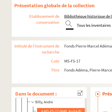
Présentation globale de la collection
Célébration et rayonnement
4-MS-FS-17-1363. Amis de Guillaume Apollinaire
Etablissement de
Bibliothèque historique de la
conservation
Société des Amis de Guillaume Apollinaire
Tous les inventaires
Anniversaires de sa mort
Centenaire de sa naissance (1980)
Intitulé de l'instrument de
Fonds Pierre-Marcel Adéma
Conférences
recherche
Expositions
Cote
MS-FS-17
Hommages et souvenirs
Titre
Fonds Adéma, Pierre-Marcel 
4-MS-FS-17-0580. Matinée Guillaume Apollinaire, P
4-MS-FS-17-0581. Aurel. Conférence sur Guillaume A
4-MS-FS-17-1295. Les réverbères. Hommage à Guilla
Dans le document :
Prés
4-MS-FS-17-0749. Annonce de causerie de Louise Fa
Billy, André
4-MS-FS-17-0648. André Billy. Articles concer