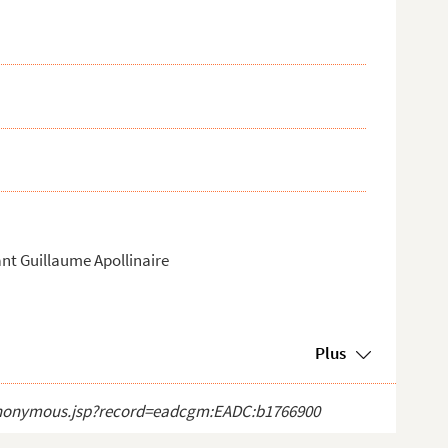
ant Guillaume Apollinaire
Plus
ct_anonymous.jsp?record=eadcgm:EADC:b1766900